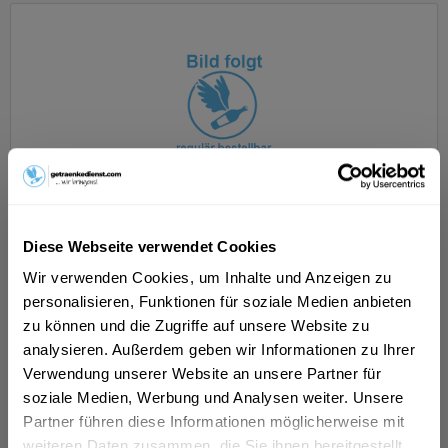
Eichbaum Braumeisters Limonade Zitrone-Hefe...
Diese Webseite verwendet Cookies
Wir verwenden Cookies, um Inhalte und Anzeigen zu
personalisieren, Funktionen für soziale Medien anbieten
zu können und die Zugriffe auf unsere Website zu
Inhalt
3 Liter
(33,67 € * / 1 Liter)
MEHRWEG
analysieren. Außerdem geben wir Informationen zu Ihrer
ab 101,01 € *
Verwendung unserer Website an unsere Partner für
+2,40 € Pfand
soziale Medien, Werbung und Analysen weiter. Unsere
In den
Warenkorb
Partner führen diese Informationen möglicherweise mit
weiteren Daten zusammen, die Sie ihnen bereitgestellt