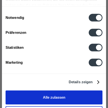
haben oder die sie im Rahmen Ihrer Nutzung der Dienste
gesammelt haben.
Einwilligungsauswahl
Notwendig
Datenschutzbestimmungen
Präferenzen
Statistiken
Eichbaum Braumeisters Limonade Zitrone-Hefe...
Marketing
Inhalt
10 Liter
(1,56 € * / 1 Liter)
Details zeigen
MEHRWEG
ab 15,59 € *
+4,50 € Pfand
Alle zulassen
In den
Warenkorb