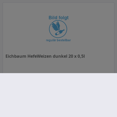
Eichbaum HefeWeizen dunkel 20 x 0,5l
Inhalt
10 Liter
(1,73 € * / 1 Liter)
MEHRWEG
ab 17,29 € *
+3,10 € Pfand
In den
Warenkorb