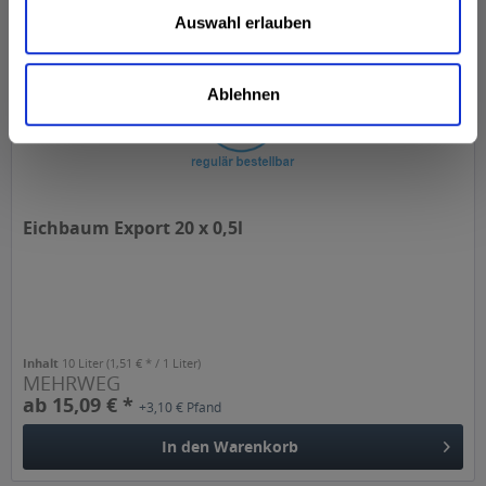
Auswahl erlauben
Ablehnen
Eichbaum Export 20 x 0,5l
Inhalt
10 Liter
(1,51 € * / 1 Liter)
MEHRWEG
ab 15,09 € *
+3,10 € Pfand
In den
Warenkorb