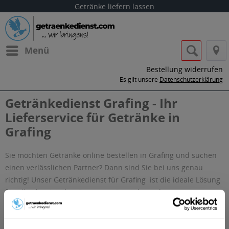
Getränke liefern lassen
Menü
Bestellung widerrufen
Es gilt unsere
Datenschutzerklärung
Getränkedienst Grafing - Ihr
Lieferservice für Getränke in
Grafing
Sie möchten Getränke online bestellen in Grafing und suchen
einen verlässlichen Partner? Dann sind Sie bei uns genau
richtig! Unser Getränkedienst für Grafing ist die ideale Lösung
für alle, die sich den Gang zum Getränkemarkt sparen
möchten. Ob für Privathaushalte, Büros oder Veranstaltungen,
unser Getränkeservice Grafing kümmert sich um Ihre
Bedürfnisse.