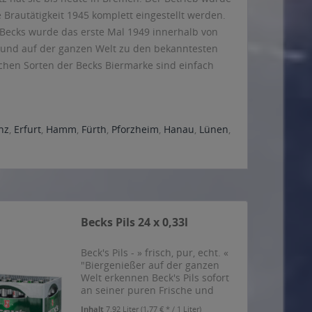
 Brautätigkeit 1945 komplett eingestellt werden.
 Becks wurde das erste Mal 1949 innerhalb von
v und auf der ganzen Welt zu den bekanntesten
eichen Sorten der Becks Biermarke sind einfach
nz
,
Erfurt
,
Hamm
,
Fürth
,
Pforzheim
,
Hanau
,
Lünen
,
Becks Pils 24 x 0,33l
Beck's Pils - » frisch, pur, echt. «
"Biergenießer auf der ganzen
Welt erkennen Beck's Pils sofort
an seiner puren Frische und
seinem einzigartigen Geschmack
Inhalt
7.92 Liter
(1,77 € * / 1 Liter)