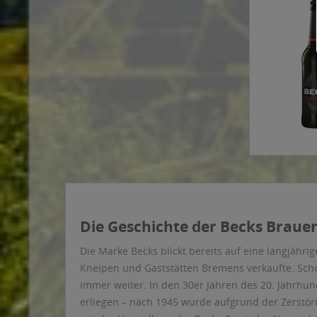
Die Geschichte der Becks Brauer
Die Marke Becks blickt bereits auf eine langjähri
Kneipen und Gaststätten Bremens verkaufte. Schon
immer weiter. In den 30er Jahren des 20. Jahrhun
erliegen – nach 1945 wurde aufgrund der Zerstöru