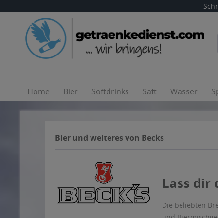
Schn
Home
Bier
Softdrinks
Saft
Wasser
S
Bier und weiteres von Becks
Lass dir
Die beliebten Br
und Biermischget