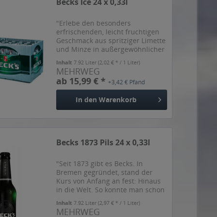
Becks Ice 24 x 0,33l
"Erlebe den besonders
erfrischenden, leicht fruchtigen
Geschmack aus spritziger Limette
und Minze in außergewöhnlicher
Optik.BECK'S Ice ist der klare
Inhalt
7.92 Liter
(2,02 € * / 1 Liter)
Biermix mit nur 2,5 Prozent
MEHRWEG
Alkoholgehalt und dein
ab 15,99 € *
+3,42 € Pfand
persönlicher Partybegleiter &...
In den
Warenkorb
Becks 1873 Pils 24 x 0,33l
"Seit 1873 gibt es Becks. In
Bremen gegründet, stand der
Kurs von Anfang an fest: Hinaus
in die Welt. So konnte man schon
zwei Jahre später die grünen
Inhalt
7.92 Liter
(2,97 € * / 1 Liter)
Longneck-Flaschen unter der
MEHRWEG
Sonne Indonesiens genießen.