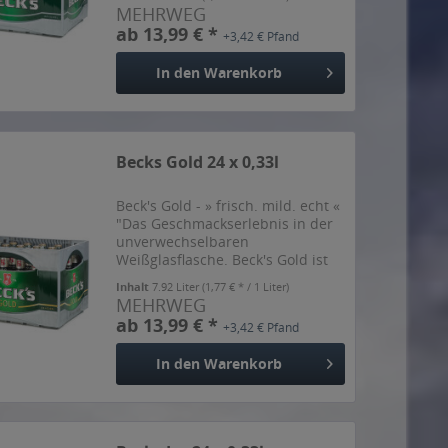
und einem Alkoholgehalt von
MEHRWEG
4,9% Vol. Mit Beck's wählst du ein
ab 13,99 € *
+3,42 € Pfand
Bier, das zu dir...
In den
Warenkorb
Becks Gold 24 x 0,33l
Beck's Gold - » frisch. mild. echt «
"Das Geschmackserlebnis in der
unverwechselbaren
Weißglasflasche. Beck's Gold ist
das milde, echte Beck's mit dem
Inhalt
7.92 Liter
(1,77 € * / 1 Liter)
frischen, weniger herben
MEHRWEG
Geschmack mit einem
ab 13,99 € *
+3,42 € Pfand
Alkoholgehalt mit 4,9% vol.
Modern....
In den
Warenkorb