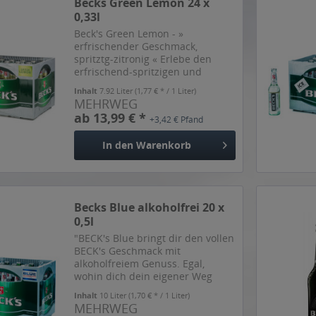
Becks Green Lemon 24 x
0,33l
Beck's Green Lemon - »
erfrischender Geschmack,
spritztg-zitronig « Erlebe den
erfrischend-spritzigen und
limonigen Geschmack von Beck's
Inhalt
7.92 Liter
(1,77 € * / 1 Liter)
Green Lemon, dem
MEHRWEG
Biermischgetränk mit nur 2,5
ab 13,99 € *
+3,42 € Pfand
Prozent Alkoholgehalt. Der
spritzige Biermix aus dem...
In den
Warenkorb
Becks Blue alkoholfrei 20 x
0,5l
"BECK's Blue bringt dir den vollen
BECK's Geschmack mit
alkoholfreiem Genuss. Egal,
wohin dich dein eigener Weg
führt: Nimm das neue BECK's
Inhalt
10 Liter
(1,70 € * / 1 Liter)
Blue mit seiner neuen Rezeptur
MEHRWEG
mit und behalte immer einen