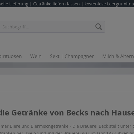
elle Lieferung |
Getränke liefern lassen
| kostenlose Leergutmit
pirituosen
Wein
Sekt | Champagner
Milch & Alter
 die Getränke von Becks nach Hause 
emer Biere und Biermischgetränke - Die Brauerei Beck stellt unt
ränken her. Die Gründung der Brauerei war im Jahr 1873, ihren Sit