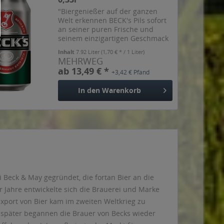
"Biergenießer auf der ganzen
Welt erkennen BECK's Pils sofort
an seiner puren Frische und
seinem einzigartigen Geschmack
und einem Alkoholgehalt von
Inhalt
7.92 Liter
(1,70 € * / 1 Liter)
4,9% Vol. Mit BECK's wählst du
MEHRWEG
ein Bier, dass zu dir passt:
ab 13,49 € *
+3,42 € Pfand
souverän, selbstbewusst und...
In den
Warenkorb
i Beck & May gegründet, die fortan Bier an die
 Jahre entwickelte sich die Brauerei und Marke
Export von Bier kam im zweiten Weltkrieg zu
e später begannen die Brauer von Becks wieder