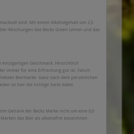
ackvoll sind. Mit einem Alkoholgehalt von 2,5
re Bier-Mischungen das Becks Green Lemon und das
 einzigartigen Geschmack. Hinsichtlich
der immer für eine Erfrischung gut ist. Falsch
beliebten Biermarke. Ganz nach dem persönlichen
n ist hier die richtige Sorte dabei.
beim Getränk der Becks Marke nicht um eine 0,0
e Marken das Bier als alkoholfrei bezeichnen