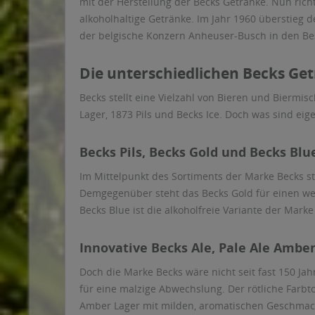
mit der Herstellung der Becks Getränke. Nun rich
alkoholhaltige Getränke. Im Jahr 1960 überstieg
der belgische Konzern Anheuser-Busch in den Bes
Die unterschiedlichen Becks Ge
Becks stellt eine Vielzahl von Bieren und Biermis
Lager, 1873 Pils und Becks Ice. Doch was sind ei
Becks Pils, Becks Gold und Becks Blu
Im Mittelpunkt des Sortiments der Marke Becks ste
Demgegenüber steht das Becks Gold für einen wen
Becks Blue ist die alkoholfreie Variante der Mark
Innovative Becks Ale, Pale Ale Amber
Doch die Marke Becks wäre nicht seit fast 150 Ja
für eine malzige Abwechslung. Der rötliche Farbton
Amber Lager mit milden, aromatischen Geschmack s