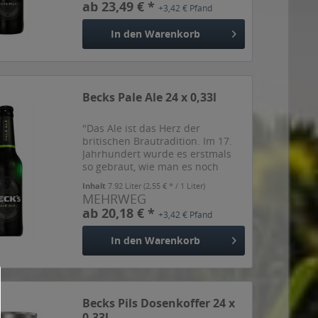
ab 23,49 € *
+3,42 € Pfand
Und 1876 wurde Becks zum...
In den
Warenkorb
Becks Pale Ale 24 x 0,33l
"Das Ale ist das Herz der
britischen Brautradition. Im 17.
Jahrhundert wurde es erstmals
so gebraut, wie man es noch
heute auf der Insel trinkt.", so der
Inhalt
7.92 Liter
(2,55 € * / 1 Liter)
Hersteller.
MEHRWEG
ab 20,18 € *
+3,42 € Pfand
In den
Warenkorb
Becks Pils Dosenkoffer 24 x
0,33l