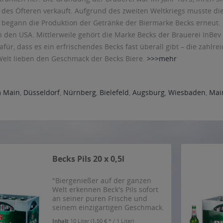
t des Öfteren verkauft. Aufgrund des zweiten Weltkriegs musste die
r begann die Produktion der Getränke der Biermarke Becks erneut.
in den USA. Mittlerweile gehört die Marke Becks der Brauerei InBe
afür, dass es ein erfrischendes Becks fast überall gibt – die zahlr
Welt lieben den Geschmack der Becks Biere.
>>>mehr
m Main
,
Düsseldorf
,
Nürnberg
,
Bielefeld
,
Augsburg
,
Wiesbaden
,
Mai
Becks Pils 20 x 0,5l
"Biergenießer auf der ganzen
Welt erkennen Beck's Pils sofort
an seiner puren Frische und
seinem einzigartigen Geschmack.
Mit Beck's wählst du ein Bier, das
Inhalt
10 Liter
(1,50 € * / 1 Liter)