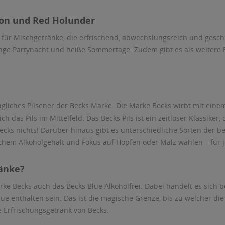
mon und Red Holunder
für Mischgetränke, die erfrischend, abwechslungsreich und geschm
e lange Partynacht und heiße Sommertage. Zudem gibt es als weite
gliches Pilsener der Becks Marke. Die Marke Becks wirbt mit einem
 das Pils im Mittelfeld. Das Becks Pils ist ein zeitloser Klassiker, 
cks nichts! Darüber hinaus gibt es unterschiedliche Sorten der 
m Alkoholgehalt und Fokus auf Hopfen oder Malz wählen – für jede
ränke?
arke Becks auch das Becks Blue Alkoholfrei. Dabei handelt es sich 
Blue enthalten sein. Das ist die magische Grenze, bis zu welcher di
ie Erfrischungsgetränk von Becks.