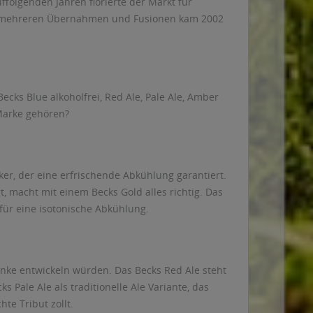
ffolgenden Jahren florierte der Markt für
Nach mehreren Übernahmen und Fusionen kam 2002
ecks Blue alkoholfrei, Red Ale, Pale Ale, Amber
 Marke gehören?
ker, der eine erfrischende Abkühlung garantiert.
 macht mit einem Becks Gold alles richtig. Das
 für eine isotonische Abkühlung.
ränke entwickeln würden. Das Becks Red Ale steht
s Pale Ale als traditionelle Ale Variante, das
te Tribut zollt.