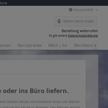
nahme
Service/Hilfe
Wähle Deine Stadt!
Bestellung widerrufen
Es gilt unsere
Datenschutzerklärung
nativen
Bio-Getränke
Milch | Eis
Mischkästen
Ha

oder ins Büro liefern.
er dem Namen Becks verschiedene Arten von Bieren
z hat sie bis heute in Bremen. Der Betrieb wurde