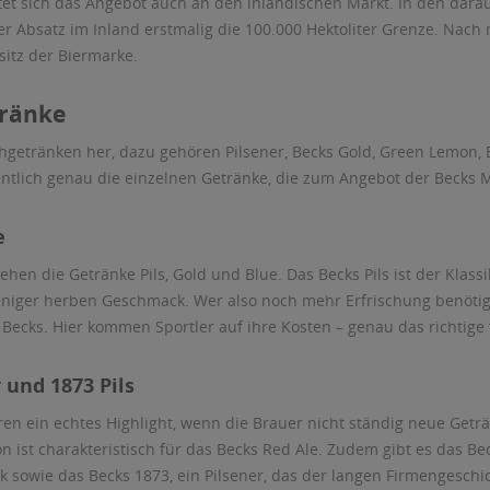
tet sich das Angebot auch an den inländischen Markt. In den darau
 der Absatz im Inland erstmalig die 100.000 Hektoliter Grenze. 
itz der Biermarke.
tränke
chgetränken her, dazu gehören Pilsener, Becks Gold, Green Lemon, B
gentlich genau die einzelnen Getränke, die zum Angebot der Becks
e
hen die Getränke Pils, Gold und Blue. Das Becks Pils ist der Klassi
iger herben Geschmack. Wer also noch mehr Erfrischung benötigt,
e Becks. Hier kommen Sportler auf ihre Kosten – genau das richtige
 und 1873 Pils
hren ein echtes Highlight, wenn die Brauer nicht ständig neue Get
 ist charakteristisch für das Becks Red Ale. Zudem gibt es das Beck
owie das Becks 1873, ein Pilsener, das der langen Firmengeschich