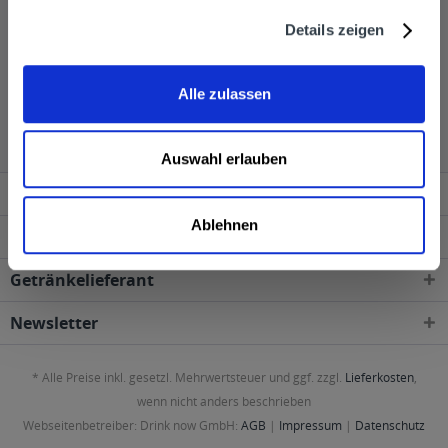
bei 37,5% Vol.
Details zeigen
Obstbrand wird in den folgenden Regionen, Städten,
Alle zulassen
Orten und Postleitzahl-Gebieten geliefert
Auswahl erlauben
Service Hotline
Ablehnen
Shop Service
Getränkelieferant
Newsletter
* Alle Preise inkl. gesetzl. Mehrwertsteuer und ggf. zzgl.
Lieferkosten
,
wenn nicht anders beschrieben
Webseitenbetreiber: Drink now GmbH:
AGB
|
Impressum
|
Datenschutz