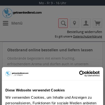
Mo - Fr 9 - 16 Uhr
Menü
Bestellung widerrufen
Es gilt unsere
Datenschutzerklärung
Obstbrand online bestellen und liefern lassen
Obstbrände begeistern mit einem fruchtig,
erfrischendem Aroma und dürfen auch in unserem
Sortiment nicht fehlen. Klassiker wie Williams Birne von
Schladerer , Pircher oder Morand und...
mehr erfahren »
Diese Webseite verwendet Cookies
Wir verwenden Cookies, um Inhalte und Anzeigen zu
personalisieren, Funktionen für soziale Medien anbieten