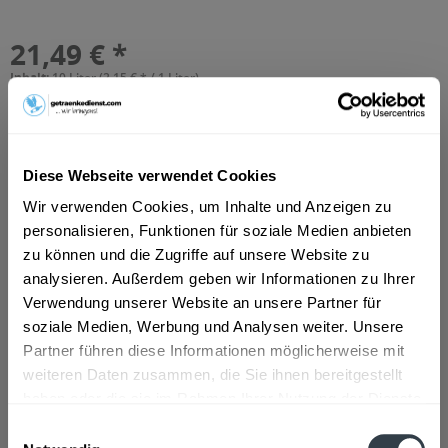
21,49 € *
Inhalt:
10 Liter (2,15 € * / 1 Liter)
inkl. MwSt.
ggf. zzgl. Erschwerniszuschlag
Vorrätig
MEHRWEG
+3,10 € Pfand
Diese Webseite verwendet Cookies
Wir verwenden Cookies, um Inhalte und Anzeigen zu
In den
Warenkorb
personalisieren, Funktionen für soziale Medien anbieten
Hinzugefügt
zu können und die Zugriffe auf unsere Website zu
analysieren. Außerdem geben wir Informationen zu Ihrer
Artikel-Nr.:
10024
Verwendung unserer Website an unsere Partner für
soziale Medien, Werbung und Analysen weiter. Unsere
Beschreibung
Partner führen diese Informationen möglicherweise mit
"Augustiner Lagerbier Hell - » mild, spritzig - gelagert und
weiteren Daten zusammen, die Sie ihnen bereitgestellt
erfrischend « Ein besonders...
mehr
haben oder die sie im Rahmen Ihrer Nutzung der Dienste
gesammelt haben.
Einwilligungsauswahl
Zutaten und Allergene