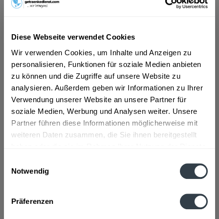
19,99 € *
Diese Webseite verwendet Cookies
Inhalt:
10 Liter (2,00 € * / 1 Liter)
inkl. MwSt.
ggf. zzgl. Erschwerniszuschlag
Wir verwenden Cookies, um Inhalte und Anzeigen zu
Vorrätig
personalisieren, Funktionen für soziale Medien anbieten
MEHRWEG
zu können und die Zugriffe auf unsere Website zu
+3,10 € Pfand
analysieren. Außerdem geben wir Informationen zu Ihrer
Verwendung unserer Website an unsere Partner für
In den
Warenkorb
soziale Medien, Werbung und Analysen weiter. Unsere
Partner führen diese Informationen möglicherweise mit
Hinzugefügt
weiteren Daten zusammen, die Sie ihnen bereitgestellt
Artikel-Nr.:
15691
haben oder die sie im Rahmen Ihrer Nutzung der Dienste
gesammelt haben.
Einwilligungsauswahl
Beschreibung
Notwendig
mehr
Datenschutzbestimmungen
Zutaten und Allergene
Präferenzen
Brauwasser, GERSTENMALZ, Hopfen
mehr