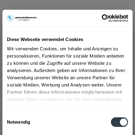
20,99 € *
Inhalt:
10 Liter (2,10 € * / 1 Liter)
inkl. MwSt.
ggf. zzgl. Erschwerniszuschlag
Vorrätig
Diese Webseite verwendet Cookies
MEHRWEG
Wir verwenden Cookies, um Inhalte und Anzeigen zu
+3,10 € Pfand
personalisieren, Funktionen für soziale Medien anbieten
zu können und die Zugriffe auf unsere Website zu
In den
Warenkorb
analysieren. Außerdem geben wir Informationen zu Ihrer
Hinzugefügt
Verwendung unserer Website an unsere Partner für
Artikel-Nr.:
34784
soziale Medien, Werbung und Analysen weiter. Unsere
Partner führen diese Informationen möglicherweise mit
weiteren Daten zusammen, die Sie ihnen bereitgestellt
Beschreibung
haben oder die sie im Rahmen Ihrer Nutzung der Dienste
mehr
gesammelt haben.
Einwilligungsauswahl
Notwendig
Zutaten und Allergene
Datenschutzbestimmungen
Wasser, GERSTENMALZ, Hopfen
mehr