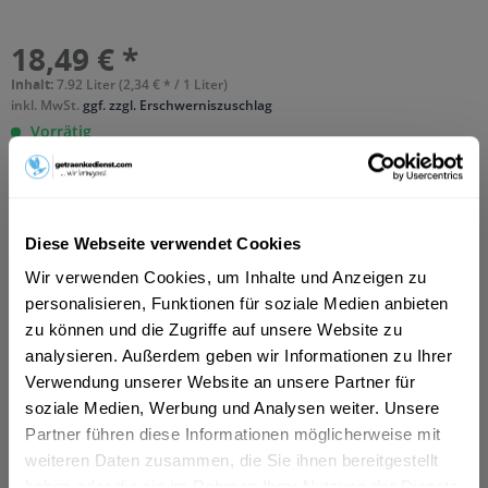
18,49 € *
Inhalt:
7.92 Liter (2,34 € * / 1 Liter)
inkl. MwSt.
ggf. zzgl. Erschwerniszuschlag
Vorrätig
MEHRWEG
+3,42 € Pfand
In den
Warenkorb
Diese Webseite verwendet Cookies
Hinzugefügt
Wir verwenden Cookies, um Inhalte und Anzeigen zu
personalisieren, Funktionen für soziale Medien anbieten
Artikel-Nr.:
10099
zu können und die Zugriffe auf unsere Website zu
analysieren. Außerdem geben wir Informationen zu Ihrer
Beschreibung
Verwendung unserer Website an unsere Partner für
So beschreibt der Hersteller sein Produkt: " Karamalz
soziale Medien, Werbung und Analysen weiter. Unsere
Classic ist ein alkoholfreies...
mehr
Partner führen diese Informationen möglicherweise mit
weiteren Daten zusammen, die Sie ihnen bereitgestellt
Zutaten und Allergene
haben oder die sie im Rahmen Ihrer Nutzung der Dienste