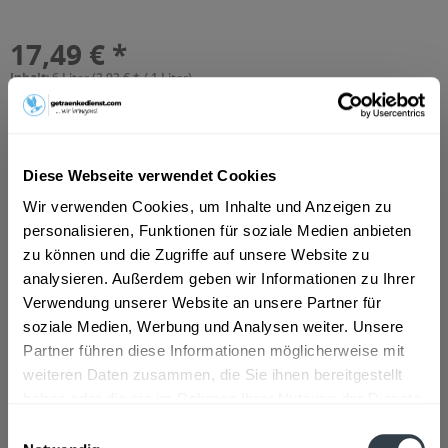
17,49 € *
Inhalt:
6 Liter (2,92 € * / 1 Liter)
inkl. MwSt.
ggf. zzgl. Erschwerniszuschlag
Vorrätig
MEHRWEG
+2,40 € Pfand
Diese Webseite verwendet Cookies
Wir verwenden Cookies, um Inhalte und Anzeigen zu
In den
Warenkorb
personalisieren, Funktionen für soziale Medien anbieten
Hinzugefügt
zu können und die Zugriffe auf unsere Website zu
analysieren. Außerdem geben wir Informationen zu Ihrer
Artikel-Nr.:
29503
Verwendung unserer Website an unsere Partner für
soziale Medien, Werbung und Analysen weiter. Unsere
Beschreibung
Partner führen diese Informationen möglicherweise mit
DE-ÖKO-001 zertifiziert
mehr
weiteren Daten zusammen, die Sie ihnen bereitgestellt
haben oder die sie im Rahmen Ihrer Nutzung der Dienste
Zutaten und Allergene
gesammelt haben.
Einwilligungsauswahl
Apfelsaft
mehr