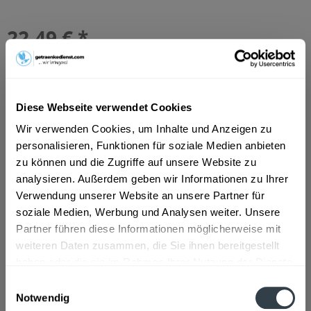
22,49 € *
Inhalt:
5 Liter (4,50 € * / 1 Liter)
inkl. MwSt.
ggf. zzgl. Erschwerniszuschlag
Vorrätig
MEHRWEG
Diese Webseite verwendet Cookies
+2,30 € Pfand
Wir verwenden Cookies, um Inhalte und Anzeigen zu
personalisieren, Funktionen für soziale Medien anbieten
In den
Warenkorb
zu können und die Zugriffe auf unsere Website zu
Hinzugefügt
analysieren. Außerdem geben wir Informationen zu Ihrer
Artikel-Nr.:
15013
Verwendung unserer Website an unsere Partner für
soziale Medien, Werbung und Analysen weiter. Unsere
Partner führen diese Informationen möglicherweise mit
Beschreibung
weiteren Daten zusammen, die Sie ihnen bereitgestellt
mehr
haben oder die sie im Rahmen Ihrer Nutzung der Dienste
gesammelt haben.
Einwilligungsauswahl
Zutaten und Allergene
Notwendig
Orangensaft
mehr