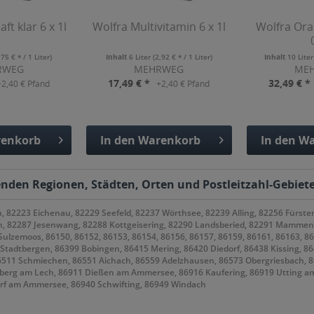
ft klar 6 x 1l
Wolfra Multivitamin 6 x 1l
Wolfra Ora
,75 € * / 1 Liter)
Inhalt
6 Liter
(2,92 € * / 1 Liter)
Inhalt
10 Lite
RWEG
MEHRWEG
ME
17,49 € *
32,49 € *
+2,40 € Pfand
+2,40 € Pfand
enkorb
In den
Warenkorb
In den
Wa
fügt
Hinzugefügt
Hinzu
lgenden Regionen, Städten, Orten und Postleitzahl-Gebiete
 82223 Eichenau, 82229 Seefeld, 82237 Wörthsee, 82239 Alling, 82256 Fürste
 82287 Jesenwang, 82288 Kottgeisering, 82290 Landsberied, 82291 Mammendo
zemoos, 86150, 86152, 86153, 86154, 86156, 86157, 86159, 86161, 86163, 861
tadtbergen, 86399 Bobingen, 86415 Mering, 86420 Diedorf, 86438 Kissing, 864
6511 Schmiechen, 86551 Aichach, 86559 Adelzhausen, 86573 Obergriesbach, 
berg am Lech, 86911 Dießen am Ammersee, 86916 Kaufering, 86919 Utting am
orf am Ammersee, 86940 Schwifting, 86949 Windach