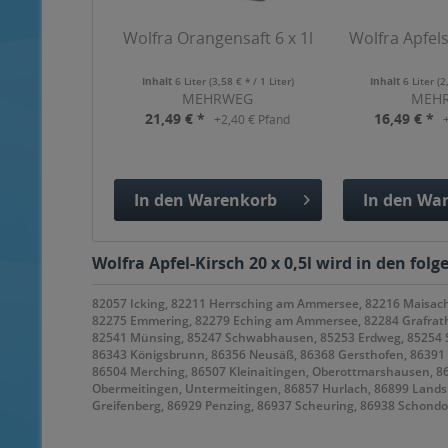
Wolfra Orangensaft 6 x 1l
Wolfra Apfelsa
Inhalt
6 Liter
(3,58 € * / 1 Liter)
Inhalt
6 Liter
(2
MEHRWEG
MEH
21,49 € *
16,49 € *
+2,40 € Pfand
In den
Warenkorb
In den
War
Hinzugefügt
Hinzuge
Wolfra Apfel-Kirsch 20 x 0,5l wird in den fo
82057 Icking, 82211 Herrsching am Ammersee, 82216 Maisach,
82275 Emmering, 82279 Eching am Ammersee, 82284 Grafrath,
82541 Münsing, 85247 Schwabhausen, 85253 Erdweg, 85254 Sul
86343 Königsbrunn, 86356 Neusäß, 86368 Gersthofen, 86391 S
86504 Merching, 86507 Kleinaitingen, Oberottmarshausen, 8
Obermeitingen, Untermeitingen, 86857 Hurlach, 86899 Lands
Greifenberg, 86929 Penzing, 86937 Scheuring, 86938 Schond