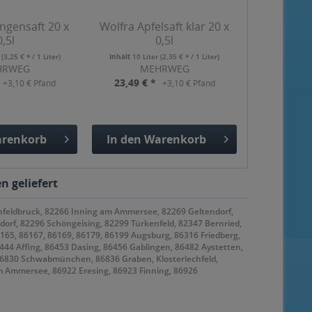
ngensaft 20 x
Wolfra Apfelsaft klar 20 x
0,5l
0,5l
r
(3,25 € * / 1 Liter)
Inhalt
10 Liter
(2,35 € * / 1 Liter)
HRWEG
MEHRWEG
23,49 € *
+3,10 € Pfand
+3,10 € Pfand
renkorb
In den
Warenkorb
gefügt
Hinzugefügt
n geliefert
nfeldbruck, 82266 Inning am Ammersee, 82269 Geltendorf,
rf, 82296 Schöngeising, 82299 Türkenfeld, 82347 Bernried,
65, 86167, 86169, 86179, 86199 Augsburg, 86316 Friedberg,
44 Affing, 86453 Dasing, 86456 Gablingen, 86482 Aystetten,
86830 Schwabmünchen, 86836 Graben, Klosterlechfeld,
 Ammersee, 86922 Eresing, 86923 Finning, 86926