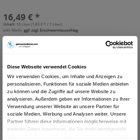
16,49 € *
Inhalt:
10 Liter (1,65 € * / 1 Liter)
inkl. MwSt.
ggf. zzgl. Erschwerniszuschlag
Vorrätig
MEHRWEG
+6,50 € Pfand
Diese Webseite verwendet Cookies
In den
Warenkorb
Wir verwenden Cookies, um Inhalte und Anzeigen zu
Hinzugefügt
personalisieren, Funktionen für soziale Medien anbieten
Artikel-Nr.:
12493
zu können und die Zugriffe auf unsere Website zu
analysieren. Außerdem geben wir Informationen zu Ihrer
Beschreibung
Verwendung unserer Website an unsere Partner für
"Kalorienarmes Orangen-Karotten-Zitronen-
soziale Medien, Werbung und Analysen weiter. Unsere
Vitamingetränk. Sie erhalten Aloisius Quelle A.C.E als...
Partner führen diese Informationen möglicherweise mit
mehr
weiteren Daten zusammen, die Sie ihnen bereitgestellt
haben oder die sie im Rahmen Ihrer Nutzung der Dienste