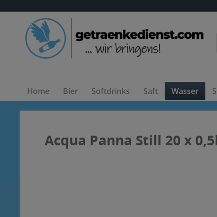
Home
Bier
Softdrinks
Saft
Wasser
S
Acqua Panna Still 20 x 0,5