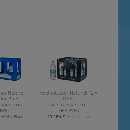
ner Naturell
Adelholzener Naturell 12 x
Line 2 x 5l
1l PET
r
(1,45 € * / 1 Liter)
Inhalt
12 Liter
(0,96 € * / 1 Liter)
NWEG
MEHRWEG
11,49 € *
+2,50 € Pfand
+4,80 € Pfand