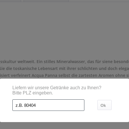
sskultur weltweit. Ein stilles Mineralwasser, das für siene beso
 Sie die toskanische Lebensart mit ihrer schlichten und doch elega
lisiert verfeinert Acqua Panna selbst die zartesten Aromen ohne s
- Mehrweg