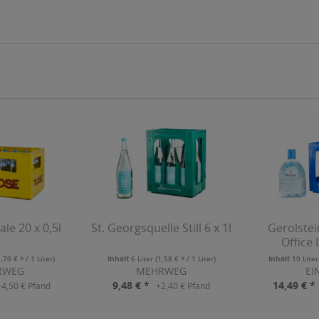
le 20 x 0,5l
St. Georgsquelle Still 6 x 1l
Gerolstei
Office 
1,70 € * / 1 Liter)
Inhalt
6 Liter
(1,58 € * / 1 Liter)
Inhalt
10 Lite
RWEG
MEHRWEG
EI
9,48 € *
14,49 € *
+4,50 € Pfand
+2,40 € Pfand