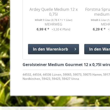
Ardey Quelle Medium 12 x
Förstina Spr
0,75l
medium 1
Inhalt
9 Liter
(0,78 € * / 1 Liter)
Inhalt
6 Liter
(1
MEHRWEG
MEH
6,99 € *
6,29 € *
+3,30 € Pfand
+
In den
Warenkorb
In den
War
Hinzugefügt
Hinzuge
Gerolsteiner Medium Gourmet 12 x 0,75l wird
44532, 44534, 44536 Lünen, 59065, 59073, 59075 Hamm, 591
Nordkirchen, 59423, 59425, 59427 Unna