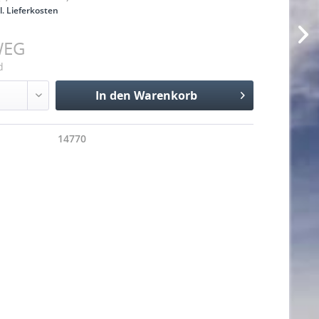
l. Lieferkosten
WEG
d
In den
Warenkorb
Hinzugefügt
14770