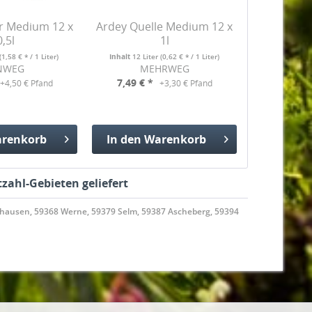
r Medium 12 x
Ardey Quelle Medium 12 x
0,5l
1l
(1,58 € * / 1 Liter)
Inhalt
12 Liter
(0,62 € * / 1 Liter)
NWEG
MEHRWEG
7,49 € *
+4,50 € Pfand
+3,30 € Pfand
renkorb
In den
Warenkorb
gefügt
Hinzugefügt
zahl-Gebieten geliefert
hausen, 59368 Werne, 59379 Selm, 59387 Ascheberg, 59394