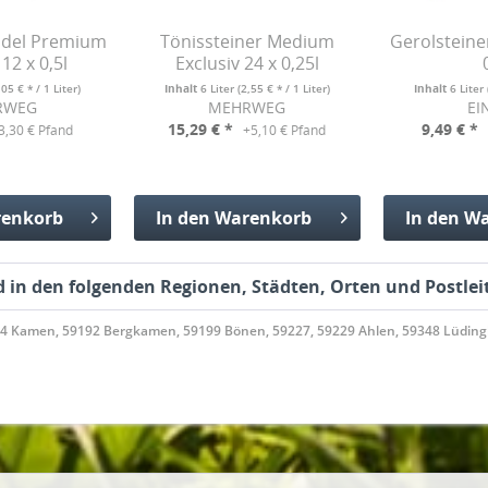
udel Premium
Tönissteiner Medium
Gerolsteine
2 x 0,5l
Exclusiv 24 x 0,25l
,05 € * / 1 Liter)
Inhalt
6 Liter
(2,55 € * / 1 Liter)
Inhalt
6 Liter
RWEG
MEHRWEG
EI
15,29 € *
9,49 € *
3,30 € Pfand
+5,10 € Pfand
enkorb
In den
Warenkorb
In den
Wa
fügt
Hinzugefügt
Hinzu
 in den folgenden Regionen, Städten, Orten und Postleit
74 Kamen, 59192 Bergkamen, 59199 Bönen, 59227, 59229 Ahlen, 59348 Lüding