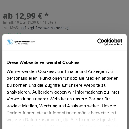
ab 12,99 € *
Inhalt:
10 Liter (1,30 € * / 1 Liter)
inkl. MwSt.
ggf. zzgl. Erschwerniszuschlag
Vorrätig
MEHRWEG
+4,50 € Pfand
Diese Webseite verwendet Cookies
In den
Warenkorb
Wir verwenden Cookies, um Inhalte und Anzeigen zu
personalisieren, Funktionen für soziale Medien anbieten
Artikel-Nr.:
12399
zu können und die Zugriffe auf unsere Website zu
Verfügbar in:
Frankfurt am Main
,
Bielefeld
,
Hamm
,
Lünen
,
Minden
,
Detmold
,
analysieren. Außerdem geben wir Informationen zu Ihrer
Celle
,
Herford
,
Garbsen
,
Unna
,
Bad Salzuflen
,
Nordhorn
,
Ahlen
,
Verwendung unserer Website an unsere Partner für
Ibbenbüren
,
Rastatt
,
Bergkamen
,
Bad Oeynhausen
,
Bünde
,
soziale Medien, Werbung und Analysen weiter. Unsere
Neustadt am Rübenberge
,
Kamen
Partner führen diese Informationen möglicherweise mit
weiteren Daten zusammen, die Sie ihnen bereitgestellt
Beschreibung
haben oder die sie im Rahmen Ihrer Nutzung der Dienste