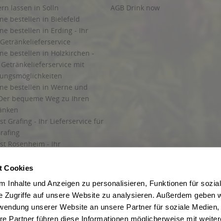
ern lassen in Solln
AGB Drink now
ne bestellen in Bielefeld
ne bestellen in Erding - Ihr
Getränkelieferservice
ne bestellen in Holzkirchen -
Getränkelieferservice mit
lungsmöglichkeiten
ine bestellen in Werne und
Der bequeme Weg zu Ihren
ränken
t Grafing - Ihr Lieferservice für
rafing
st Rosenheim - Ihr
r Getränkeservice in Rosenheim
ng
t Cookies
rung in Starnberg
 Inhalte und Anzeigen zu personalisieren, Funktionen für sozia
e Zugriffe auf unsere Website zu analysieren. Außerdem geben w
 für Getränke
rwendung unserer Website an unsere Partner für soziale Medien
etränke
re Partner führen diese Informationen möglicherweise mit weite