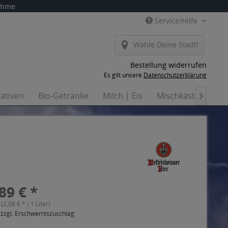
nahme
Service/Hilfe
Wähle Deine Stadt!
Bestellung widerrufen
Es gilt unsere
Datenschutzerklärung
nativen
Bio-Getränke
Milch | Eis
Mischkästen
Ha

89 € *
 (2,06 € * / 1 Liter)
 zzgl. Erschwerniszuschlag