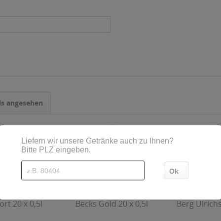
ls angesehen
rt 20 x 0,5l
Becks Gold 20 x 0,5l
Berg Ulrichs