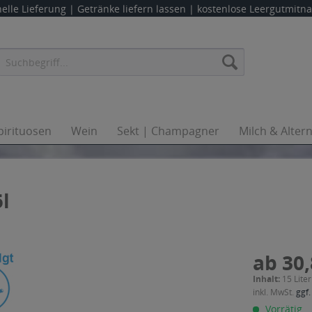
elle Lieferung |
Getränke liefern lassen
| kostenlose Leergutmit
pirituosen
Wein
Sekt | Champagner
Milch & Alter
l
ab 30,
Inhalt:
15 Liter
inkl. MwSt.
ggf.
Vorrätig