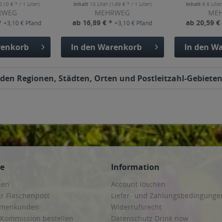
0,10 € * / 1 Liter)
Inhalt
10 Liter
(1,69 € * / 1 Liter)
Inhalt
6.6 Lite
RWEG
MEHRWEG
ME
*
ab 16,89 € *
ab 20,59 €
+3,10 € Pfand
+3,10 € Pfand
enkorb
In den
Warenkorb
In den
Wa
den Regionen, Städten, Orten und Postleitzahl-Gebieten 
ce
Information
hen
Account löschen
ur Flaschenpost
Liefer- und Zahlungsbedingunge
irmenkunden
Widerrufsrecht
 Kommission bestellen
Datenschutz Drink now