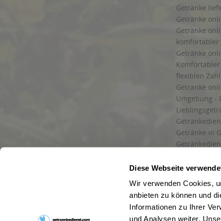
Getränke lief
Getränke onli
Getränke onli
komfortabler 
Getränke onli
Komfortabler 
flexiblen Zah
Getränke onl
Umgebung - 
Lieblingsget
Getränkediens
Getränke in G
Getränkedien
zuverlässige
und Umgebu
Diese Webseite verwende
Getränkeliefe
Wir verwenden Cookies, um
Liefergebiet
anbieten zu können und di
Lieferservice
Informationen zu Ihrer Ve
Wir liefern G
und Analysen weiter. Unse