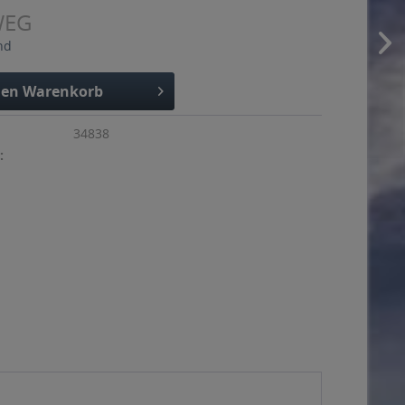
WEG
nd
den
Warenkorb
34838
: