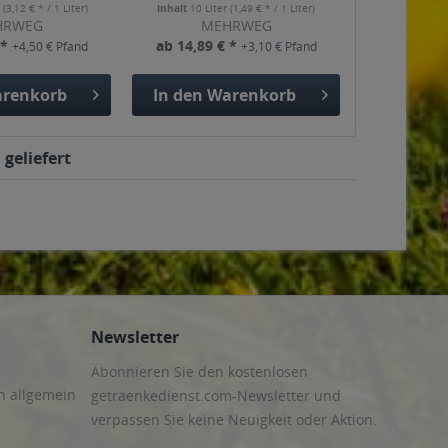
r
(3,12 € * / 1 Liter)
Inhalt
10 Liter
(1,49 € * / 1 Liter)
HRWEG
MEHRWEG
 *
ab 14,89 € *
+4,50 € Pfand
+3,10 € Pfand
renkorb
In den
Warenkorb
geliefert
Newsletter
Abonnieren Sie den kostenlosen
n allgemein
getraenkedienst.com-Newsletter und
verpassen Sie keine Neuigkeit oder Aktion.