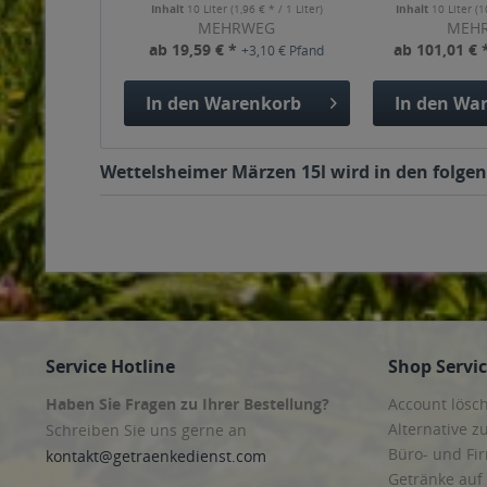
Inhalt
10 Liter
(1,96 € * / 1 Liter)
Inhalt
10 Liter
(1
MEHRWEG
MEH
ab 19,59 € *
ab 101,01 € 
+3,10 € Pfand
In den
Warenkorb
In den
War
Wettelsheimer Märzen 15l wird in den folgen
Service Hotline
Shop Servi
Haben Sie Fragen zu Ihrer Bestellung?
Account lösc
Alternative z
Schreiben Sie uns gerne an
Büro- und F
kontakt@getraenkedienst.com
Getränke auf