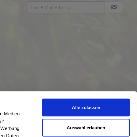
Alle zulassen
le Medien
ir
Auswahl erlauben
, Werbung
ren Daten