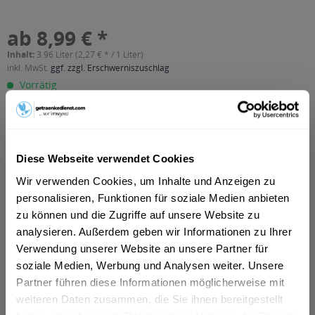
ab 8,99 € *
Inhalt:
3.96 Liter (2,27 € * / 1 Liter)
inkl. MwSt.
ggf. zzgl. Erschwerniszuschlag
Vorrätig
MEHRWEG
+2,46 € Pfand
In den
Warenkorb
Diese Webseite verwendet Cookies
Wir verwenden Cookies, um Inhalte und Anzeigen zu
Artikel-Nr.:
14507
personalisieren, Funktionen für soziale Medien anbieten
Verfügbar in:
zu können und die Zugriffe auf unsere Website zu
Berlin
,
München
,
Frankfurt am Main
,
Frankfurt am Main
,
analysieren. Außerdem geben wir Informationen zu Ihrer
Düsseldorf
,
Bielefeld
,
Augsburg
,
Erfurt
,
Hamm
,
Hanau
,
Lünen
,
Verwendung unserer Website an unsere Partner für
Minden
,
Detmold
,
Celle
,
Herford
,
Weimar
,
Rosenheim
,
Garbsen
,
Unna
,
Hilden
soziale Medien, Werbung und Analysen weiter. Unsere
Partner führen diese Informationen möglicherweise mit
weiteren Daten zusammen, die Sie ihnen bereitgestellt
Beschreibung