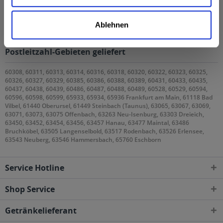
Kunden haben sich ebenfalls angesehen
Ablehnen
Clausthaler Alkoholfrei Naturtrüb 20 x 0,5l wird in
den folgenden Regionen, Städten, Orten und
Postleitzahl-Gebieten geliefert
60308, 60311, 60313, 60314, 60316, 60318, 60320, 60322, 60323, 60325,
60326, 60327, 60329, 60385, 60386, 60388, 60389, 60431, 60433, 60435,
60437, 60438, 60439, 60486, 60487, 60488, 60489, 60528, 60529, 60594,
60596, 60598, 60599, 65933, 65934, 65936 Frankfurt am Main, 61118 Bad
Vilbel, 61440 Oberursel, 61449 Steinbach (Taunus), 63065, 63067, 63069,
63071, 63073, 63075 Offenbach, 63263 Neu-Isenburg, 63303 Dreieich,
63450, 63452, 63454, 63456, 63457 Hanau, 63477 Maintal, 63486
Bruchköbel, 63505 Langenselbold, 63517 Rodenbach, 63526 Erlensee,
63543 Neuberg, 63546 Hammersbach, 65760 Eschborn
Service Hotline
Shop Service
Getränkelieferant