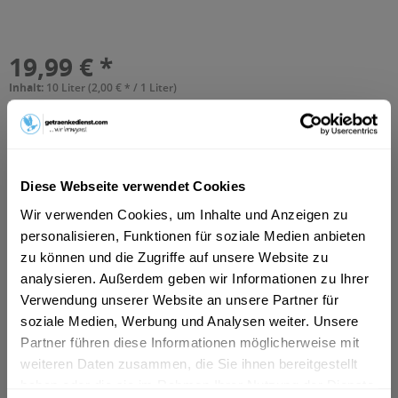
19,99 € *
Inhalt:
10 Liter (2,00 € * / 1 Liter)
inkl. MwSt.
ggf. zzgl. Erschwerniszuschlag
Vorrätig
MEHRWEG
+3,10 € Pfand
Diese Webseite verwendet Cookies
In den
Warenkorb
Wir verwenden Cookies, um Inhalte und Anzeigen zu
personalisieren, Funktionen für soziale Medien anbieten
Hinzugefügt
zu können und die Zugriffe auf unsere Website zu
Artikel-Nr.:
23934
analysieren. Außerdem geben wir Informationen zu Ihrer
Verwendung unserer Website an unsere Partner für
Beschreibung
soziale Medien, Werbung und Analysen weiter. Unsere
mehr
Partner führen diese Informationen möglicherweise mit
weiteren Daten zusammen, die Sie ihnen bereitgestellt
Zutaten und Allergene
haben oder die sie im Rahmen Ihrer Nutzung der Dienste