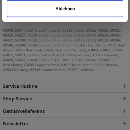
Licher Isotonisch Alkoholfrei 20 x 0,5l wird in den
Ablehnen
folgenden Regionen, Städten, Orten und Postleitzahl-
Gebieten geliefert
60308, 60311, 60313, 60314, 60316, 60318, 60320, 60322, 60323, 60325,
60326, 60327, 60329, 60385, 60386, 60388, 60389, 60431, 60433, 60435,
60437, 60438, 60439, 60486, 60487, 60488, 60489, 60528, 60529, 60594,
60596, 60598, 60599, 65933, 65934, 65936 Frankfurt am Main, 61118 Bad
Vilbel, 61440 Oberursel, 61449 Steinbach (Taunus), 63065, 63067, 63069,
63071, 63073, 63075 Offenbach, 63263 Neu-Isenburg, 63303 Dreieich,
63450, 63452, 63454, 63456, 63457 Hanau, 63477 Maintal, 63486
Bruchköbel, 63505 Langenselbold, 63517 Rodenbach, 63526 Erlensee,
63543 Neuberg, 63546 Hammersbach, 65760 Eschborn
Service Hotline
Shop Service
Getränkelieferant
Newsletter