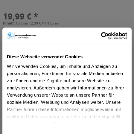
19,99 € *
Inhalt:
10 Liter (2,00 € * / 1 Liter)
inkl. MwSt.
ggf. zzgl. Erschwerniszuschlag
Vorrätig
MEHRWEG
+3,10 € Pfand
Diese Webseite verwendet Cookies
In den
Warenkorb
Wir verwenden Cookies, um Inhalte und Anzeigen zu
personalisieren, Funktionen für soziale Medien anbieten
Hinzugefügt
zu können und die Zugriffe auf unsere Website zu
Artikel-Nr.:
15435
analysieren. Außerdem geben wir Informationen zu Ihrer
Verwendung unserer Website an unsere Partner für
Beschreibung
soziale Medien, Werbung und Analysen weiter. Unsere
mehr
Partner führen diese Informationen möglicherweise mit
weiteren Daten zusammen, die Sie ihnen bereitgestellt
Zutaten und Allergene
haben oder die sie im Rahmen Ihrer Nutzung der Dienste
gesammelt haben.
Wasser, GERSTENMALZ, Hopfen
mehr
Einwilligungsauswahl