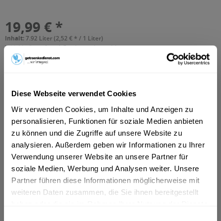
19,99 € *
Inhalt:
7.92 Liter (2,52 € * / 1 Liter)
inkl. MwSt.
ggf. zzgl. Erschwerniszuschlag
Vorrätig
MEHRWEG
+3,42 € Pfand
Diese Webseite verwendet Cookies
In den
Warenkorb
Wir verwenden Cookies, um Inhalte und Anzeigen zu
personalisieren, Funktionen für soziale Medien anbieten
Hinzugefügt
zu können und die Zugriffe auf unsere Website zu
Artikel-Nr.:
29308
analysieren. Außerdem geben wir Informationen zu Ihrer
Verwendung unserer Website an unsere Partner für
Beschreibung
soziale Medien, Werbung und Analysen weiter. Unsere
mehr
Partner führen diese Informationen möglicherweise mit
weiteren Daten zusammen, die Sie ihnen bereitgestellt
Zutaten und Allergene
haben oder die sie im Rahmen Ihrer Nutzung der Dienste
gesammelt haben.
Wasser, GERSTENMALZ, Hopfen
mehr
Einwilligungsauswahl