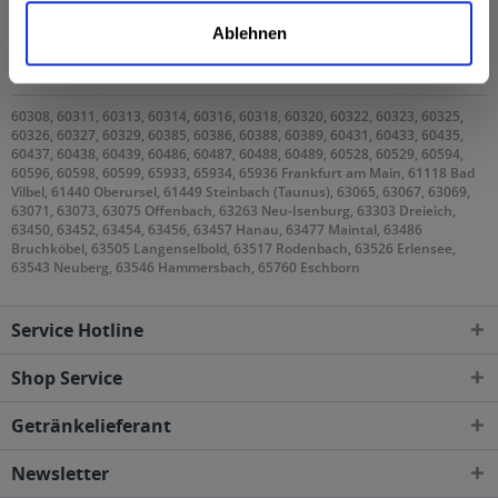
Licher Isotonisch Alkoholfrei 24 x 0,33l wird in den
Ablehnen
folgenden Regionen, Städten, Orten und Postleitzahl-
Gebieten geliefert
60308, 60311, 60313, 60314, 60316, 60318, 60320, 60322, 60323, 60325,
60326, 60327, 60329, 60385, 60386, 60388, 60389, 60431, 60433, 60435,
60437, 60438, 60439, 60486, 60487, 60488, 60489, 60528, 60529, 60594,
60596, 60598, 60599, 65933, 65934, 65936 Frankfurt am Main, 61118 Bad
Vilbel, 61440 Oberursel, 61449 Steinbach (Taunus), 63065, 63067, 63069,
63071, 63073, 63075 Offenbach, 63263 Neu-Isenburg, 63303 Dreieich,
63450, 63452, 63454, 63456, 63457 Hanau, 63477 Maintal, 63486
Bruchköbel, 63505 Langenselbold, 63517 Rodenbach, 63526 Erlensee,
63543 Neuberg, 63546 Hammersbach, 65760 Eschborn
Service Hotline
Shop Service
Getränkelieferant
Newsletter