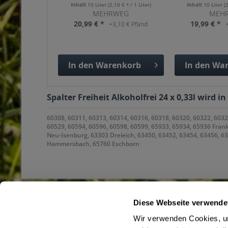
Inhalt
10 Liter
(2,10 € * / 1 Liter)
Inhalt
10 Liter
(
MEHRWEG
MEH
20,99 € *
19,99 € *
+3,10 € Pfand
In den
Warenkorb
In den
War
Hinzugefügt
Hinzuge
Spalter Freiheit Alkoholfrei 24 x 0,33l wird 
60308, 60311, 60313, 60314, 60316, 60318, 60320, 60322, 6032
60529, 60594, 60596, 60598, 60599, 65933, 65934, 65936 Fran
Neu-Isenburg, 63303 Dreieich, 63450, 63452, 63454, 63456, 
Hammersbach, 65760 Eschborn
Diese Webseite verwende
Wir verwenden Cookies, um
Service Hotline
Shop Servi