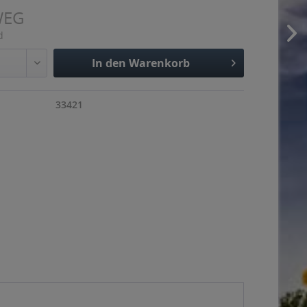
WEG
d
In den
Warenkorb
Hinzugefügt
33421