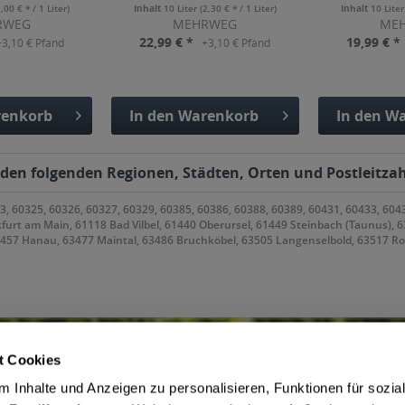
2,00 € * / 1 Liter)
Inhalt
10 Liter
(2,30 € * / 1 Liter)
Inhalt
10 Lite
RWEG
MEHRWEG
ME
22,99 € *
19,99 € *
+3,10 € Pfand
+3,10 € Pfand
enkorb
In den
Warenkorb
In den
Wa
fügt
Hinzugefügt
Hinzu
in den folgenden Regionen, Städten, Orten und Postleitzah
3, 60325, 60326, 60327, 60329, 60385, 60386, 60388, 60389, 60431, 60433, 604
kfurt am Main, 61118 Bad Vilbel, 61440 Oberursel, 61449 Steinbach (Taunus), 
63457 Hanau, 63477 Maintal, 63486 Bruchköbel, 63505 Langenselbold, 63517 R
t Cookies
 Inhalte und Anzeigen zu personalisieren, Funktionen für sozia
ce
Getränkelieferant