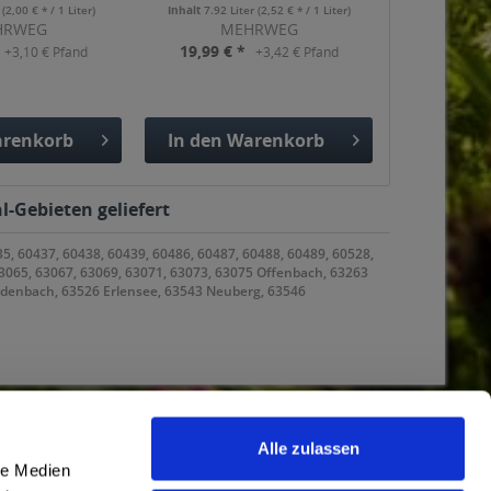
r
(2,00 € * / 1 Liter)
Inhalt
7.92 Liter
(2,52 € * / 1 Liter)
HRWEG
MEHRWEG
19,99 € *
+3,10 € Pfand
+3,42 € Pfand
renkorb
In den
Warenkorb
gefügt
Hinzugefügt
l-Gebieten geliefert
35, 60437, 60438, 60439, 60486, 60487, 60488, 60489, 60528,
63065, 63067, 63069, 63071, 63073, 63075 Offenbach, 63263
odenbach, 63526 Erlensee, 63543 Neuberg, 63546
Alle zulassen
le Medien
Newsletter