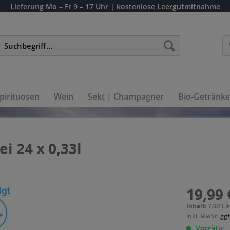
Lieferung
Mo – Fr 9 – 17 Uhr
| kostenlose Leergutmitnahme
pirituosen
Wein
Sekt | Champagner
Bio-Getränke
ei 24 x 0,33l
19,99 
Inhalt:
7.92 Lit
inkl. MwSt.
ggf
Vorrätig