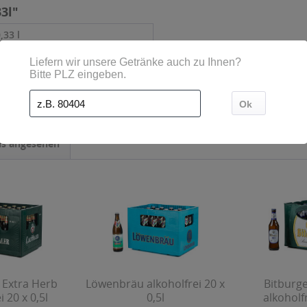
33l"
0,33 l
ls angesehen
 Extra Herb
Löwenbräu alkoholfrei 20 x
Bitburge
i 20 x 0,5l
0,5l
alkoholfr