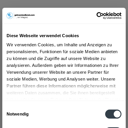
19,99 € *
Inhalt:
10 Liter (2,00 € * / 1 Liter)
inkl. MwSt.
ggf. zzgl. Erschwerniszuschlag
Diese Webseite verwendet Cookies
Vorrätig
Wir verwenden Cookies, um Inhalte und Anzeigen zu
MEHRWEG
personalisieren, Funktionen für soziale Medien anbieten
+3,10 € Pfand
zu können und die Zugriffe auf unsere Website zu
analysieren. Außerdem geben wir Informationen zu Ihrer
In den
Warenkorb
Verwendung unserer Website an unsere Partner für
Hinzugefügt
soziale Medien, Werbung und Analysen weiter. Unsere
Partner führen diese Informationen möglicherweise mit
Artikel-Nr.:
30464
weiteren Daten zusammen, die Sie ihnen bereitgestellt
haben oder die sie im Rahmen Ihrer Nutzung der Dienste
Beschreibung
gesammelt haben.
Einwilligungsauswahl
mehr
Notwendig
Datenschutzbestimmungen
Zutaten und Allergene