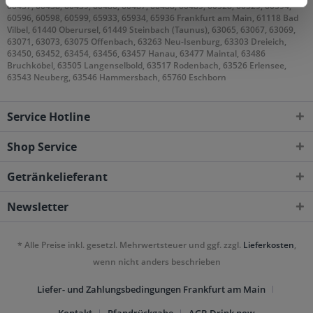
60437, 60438, 60439, 60486, 60487, 60488, 60489, 60528, 60529, 60594,
60596, 60598, 60599, 65933, 65934, 65936 Frankfurt am Main, 61118 Bad
Vilbel, 61440 Oberursel, 61449 Steinbach (Taunus), 63065, 63067, 63069,
63071, 63073, 63075 Offenbach, 63263 Neu-Isenburg, 63303 Dreieich,
63450, 63452, 63454, 63456, 63457 Hanau, 63477 Maintal, 63486
Bruchköbel, 63505 Langenselbold, 63517 Rodenbach, 63526 Erlensee,
63543 Neuberg, 63546 Hammersbach, 65760 Eschborn
Service Hotline
Shop Service
Getränkelieferant
Newsletter
* Alle Preise inkl. gesetzl. Mehrwertsteuer und ggf. zzgl.
Lieferkosten
,
wenn nicht anders beschrieben
Liefer- und Zahlungsbedingungen Frankfurt am Main