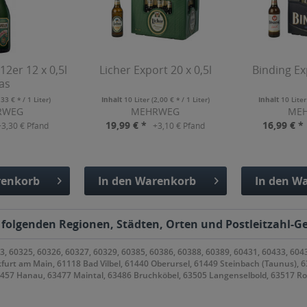
12er 12 x 0,5l
Licher Export 20 x 0,5l
Binding Ex
as
,33 € * / 1 Liter)
Inhalt
10 Liter
(2,00 € * / 1 Liter)
Inhalt
10 Lite
RWEG
MEHRWEG
ME
19,99 € *
16,99 € *
+3,30 € Pfand
+3,10 € Pfand
enkorb
In den
Warenkorb
In den
Wa
fügt
Hinzugefügt
Hinzu
 folgenden Regionen, Städten, Orten und Postleitzahl-Ge
3, 60325, 60326, 60327, 60329, 60385, 60386, 60388, 60389, 60431, 60433, 604
kfurt am Main, 61118 Bad Vilbel, 61440 Oberursel, 61449 Steinbach (Taunus), 
63457 Hanau, 63477 Maintal, 63486 Bruchköbel, 63505 Langenselbold, 63517 R