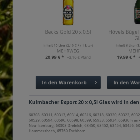
Becks Gold 20 x 0,5l
Hövels Bügel 
Gl
Inhalt
10 Liter
(2,10 € * / 1 Liter)
Inhalt
6 Liter
(3
MEHRWEG
MEH
20,99 € *
19,99 € *
+3,10 € Pfand
In den
Warenkorb
In den
War
Hinzugefügt
Hinzuge
Kulmbacher Export 20 x 0,5l Glas wird in den
60308, 60311, 60313, 60314, 60316, 60318, 60320, 60322, 6032
60529, 60594, 60596, 60598, 60599, 65933, 65934, 65936 Fran
Neu-Isenburg, 63303 Dreieich, 63450, 63452, 63454, 63456, 
Hammersbach, 65760 Eschborn