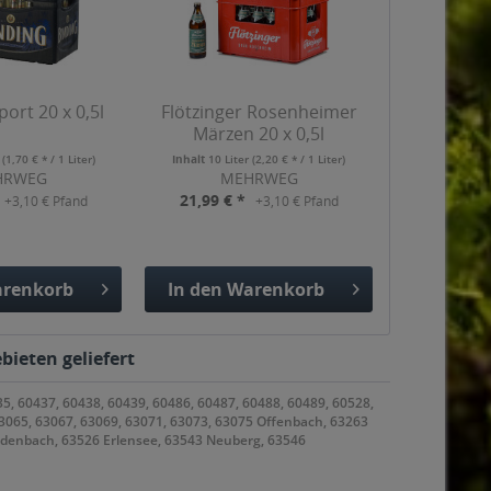
port 20 x 0,5l
Flötzinger Rosenheimer
Märzen 20 x 0,5l
r
(1,70 € * / 1 Liter)
Inhalt
10 Liter
(2,20 € * / 1 Liter)
HRWEG
MEHRWEG
21,99 € *
+3,10 € Pfand
+3,10 € Pfand
renkorb
In den
Warenkorb
gefügt
Hinzugefügt
bieten geliefert
35, 60437, 60438, 60439, 60486, 60487, 60488, 60489, 60528,
63065, 63067, 63069, 63071, 63073, 63075 Offenbach, 63263
odenbach, 63526 Erlensee, 63543 Neuberg, 63546