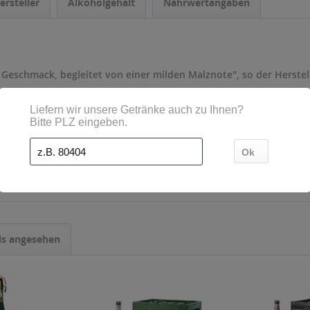
ersteller
Alkoholgehalt
Nährwertangaben
Geschmack, begleitet von einer milden Malznote", so der Herstell
- Mehrweg
ls angesehen