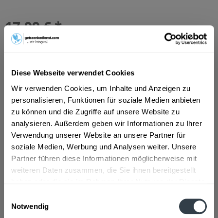
17,99 € *
Inhalt:
8 Liter (2,25 € * / 1 Liter)
inkl. MwSt.
ggf. zzgl. Erschwerniszuschlag
Vorrätig
MEHRWEG
Diese Webseite verwendet Cookies
+3,90 € Pfand
Wir verwenden Cookies, um Inhalte und Anzeigen zu
personalisieren, Funktionen für soziale Medien anbieten
In den
Warenkorb
zu können und die Zugriffe auf unsere Website zu
Hinzugefügt
analysieren. Außerdem geben wir Informationen zu Ihrer
Verwendung unserer Website an unsere Partner für
Artikel-Nr.:
10455
soziale Medien, Werbung und Analysen weiter. Unsere
Partner führen diese Informationen möglicherweise mit
Beschreibung
weiteren Daten zusammen, die Sie ihnen bereitgestellt
So beschreibt der Hersteller sein Produkt: "Ausgeprägt
haben oder die sie im Rahmen Ihrer Nutzung der Dienste
urig-würzig im Geschmack. Kernig...
mehr
gesammelt haben.
Einwilligungsauswahl
Notwendig
Zutaten und Allergene
Datenschutzbestimmungen