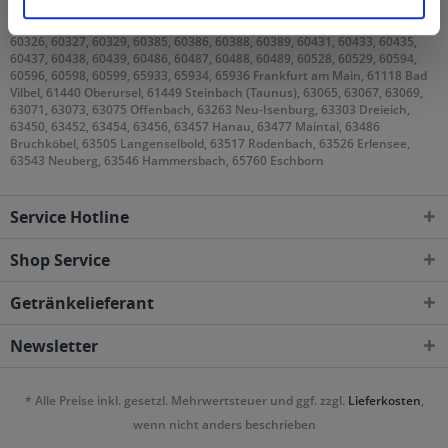
60308, 60311, 60313, 60314, 60316, 60318, 60320, 60322, 60323, 60325,
60326, 60327, 60329, 60385, 60386, 60388, 60389, 60431, 60433, 60435,
60437, 60438, 60439, 60486, 60487, 60488, 60489, 60528, 60529, 60594,
60596, 60598, 60599, 65933, 65934, 65936 Frankfurt am Main, 61118 Bad
Vilbel, 61440 Oberursel, 61449 Steinbach (Taunus), 63065, 63067, 63069,
63071, 63073, 63075 Offenbach, 63263 Neu-Isenburg, 63303 Dreieich,
63450, 63452, 63454, 63456, 63457 Hanau, 63477 Maintal, 63486
Bruchköbel, 63505 Langenselbold, 63517 Rodenbach, 63526 Erlensee,
63543 Neuberg, 63546 Hammersbach, 65760 Eschborn
Service Hotline
Shop Service
Getränkelieferant
Newsletter
* Alle Preise inkl. gesetzl. Mehrwertsteuer und ggf. zzgl.
Lieferkosten
,
wenn nicht anders beschrieben