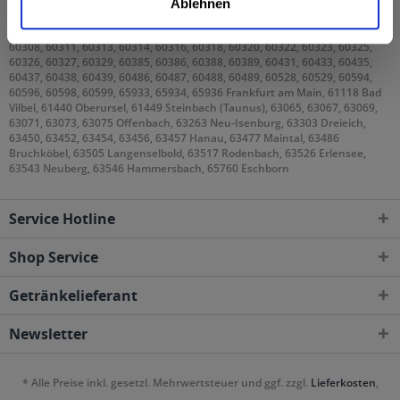
Ablehnen
Gebieten geliefert
60308, 60311, 60313, 60314, 60316, 60318, 60320, 60322, 60323, 60325,
60326, 60327, 60329, 60385, 60386, 60388, 60389, 60431, 60433, 60435,
60437, 60438, 60439, 60486, 60487, 60488, 60489, 60528, 60529, 60594,
60596, 60598, 60599, 65933, 65934, 65936 Frankfurt am Main, 61118 Bad
Vilbel, 61440 Oberursel, 61449 Steinbach (Taunus), 63065, 63067, 63069,
63071, 63073, 63075 Offenbach, 63263 Neu-Isenburg, 63303 Dreieich,
63450, 63452, 63454, 63456, 63457 Hanau, 63477 Maintal, 63486
Bruchköbel, 63505 Langenselbold, 63517 Rodenbach, 63526 Erlensee,
63543 Neuberg, 63546 Hammersbach, 65760 Eschborn
Service Hotline
Shop Service
Getränkelieferant
Newsletter
* Alle Preise inkl. gesetzl. Mehrwertsteuer und ggf. zzgl.
Lieferkosten
,