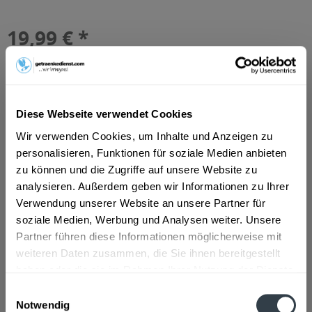
19,99 € *
Inhalt:
8 Liter (2,50 € * / 1 Liter)
inkl. MwSt.
ggf. zzgl. Erschwerniszuschlag
Vorrätig
MEHRWEG
Diese Webseite verwendet Cookies
+2,78 € Pfand
Wir verwenden Cookies, um Inhalte und Anzeigen zu
In den
Warenkorb
personalisieren, Funktionen für soziale Medien anbieten
zu können und die Zugriffe auf unsere Website zu
Hinzugefügt
analysieren. Außerdem geben wir Informationen zu Ihrer
Artikel-Nr.:
15684
Verwendung unserer Website an unsere Partner für
soziale Medien, Werbung und Analysen weiter. Unsere
Beschreibung
Partner führen diese Informationen möglicherweise mit
mehr
weiteren Daten zusammen, die Sie ihnen bereitgestellt
haben oder die sie im Rahmen Ihrer Nutzung der Dienste
Zutaten und Allergene
gesammelt haben.
Einwilligungsauswahl
Notwendig
Wasser, GERSTENMALZ, Hopfen, Hefe
mehr