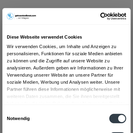
20,99 € *
Inhalt:
10 Liter (2,10 € * / 1 Liter)
inkl. MwSt.
ggf. zzgl. Erschwerniszuschlag
Diese Webseite verwendet Cookies
Vorrätig
Wir verwenden Cookies, um Inhalte und Anzeigen zu
MEHRWEG
personalisieren, Funktionen für soziale Medien anbieten
+3,10 € Pfand
zu können und die Zugriffe auf unsere Website zu
analysieren. Außerdem geben wir Informationen zu Ihrer
In den
Warenkorb
Verwendung unserer Website an unsere Partner für
Hinzugefügt
soziale Medien, Werbung und Analysen weiter. Unsere
Partner führen diese Informationen möglicherweise mit
Artikel-Nr.:
34713
weiteren Daten zusammen, die Sie ihnen bereitgestellt
haben oder die sie im Rahmen Ihrer Nutzung der Dienste
Beschreibung
gesammelt haben.
Einwilligungsauswahl
mehr
Notwendig
Datenschutzbestimmungen
Zutaten und Allergene