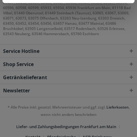
60437, 60438, 60439, 60486, 60487, 60488, 60489, 60528, 60529, 60594,
60596, 60598, 60599, 65933, 65934, 65936 Frankfurt am Main, 61118 Bad
Vilbel, 61440 Oberursel, 61449 Steinbach (Taunus), 63065, 63067, 63069,
63071, 63073, 63075 Offenbach, 63263 Neu-Isenburg, 63303 Dreieich,
63450, 63452, 63454, 63456, 63457 Hanau, 63477 Maintal, 63486
Bruchköbel, 63505 Langenselbold, 63517 Rodenbach, 63526 Erlensee,
63543 Neuberg, 63546 Hammersbach, 65760 Eschborn
Service Hotline
Shop Service
Getränkelieferant
Newsletter
* Alle Preise inkl. gesetzl. Mehrwertsteuer und ggf. zzgl.
Lieferkosten
,
wenn nicht anders beschrieben
Liefer- und Zahlungsbedingungen Frankfurt am Main