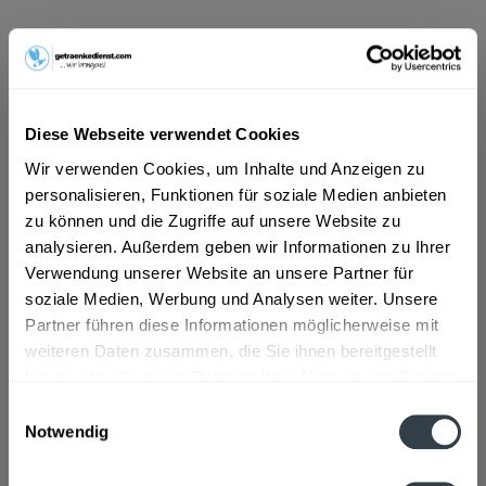
29,99 € *
Inhalt:
6.6 Liter (4,54 € * / 1 Liter)
inkl. MwSt.
ggf. zzgl. Erschwerniszuschlag
Vorrätig
Diese Webseite verwendet Cookies
MEHRWEG
Wir verwenden Cookies, um Inhalte und Anzeigen zu
+3,10 € Pfand
personalisieren, Funktionen für soziale Medien anbieten
zu können und die Zugriffe auf unsere Website zu
In den
Warenkorb
analysieren. Außerdem geben wir Informationen zu Ihrer
Verwendung unserer Website an unsere Partner für
Hinzugefügt
soziale Medien, Werbung und Analysen weiter. Unsere
Artikel-Nr.:
36248
Partner führen diese Informationen möglicherweise mit
weiteren Daten zusammen, die Sie ihnen bereitgestellt
Beschreibung
haben oder die sie im Rahmen Ihrer Nutzung der Dienste
mehr
gesammelt haben.
Einwilligungsauswahl
Notwendig
Zutaten und Allergene
Datenschutzbestimmungen
Wasser, Zucker, Zitronensaftkonzentrat (5%),