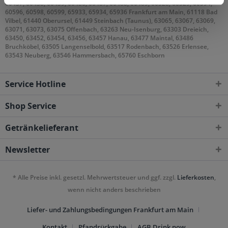
60437, 60438, 60439, 60486, 60487, 60488, 60489, 60528, 60529, 60594,
60596, 60598, 60599, 65933, 65934, 65936 Frankfurt am Main, 61118 Bad
Vilbel, 61440 Oberursel, 61449 Steinbach (Taunus), 63065, 63067, 63069,
63071, 63073, 63075 Offenbach, 63263 Neu-Isenburg, 63303 Dreieich,
63450, 63452, 63454, 63456, 63457 Hanau, 63477 Maintal, 63486
Bruchköbel, 63505 Langenselbold, 63517 Rodenbach, 63526 Erlensee,
63543 Neuberg, 63546 Hammersbach, 65760 Eschborn
Service Hotline
Shop Service
Getränkelieferant
Newsletter
* Alle Preise inkl. gesetzl. Mehrwertsteuer und ggf. zzgl.
Lieferkosten
,
wenn nicht anders beschrieben
Liefer- und Zahlungsbedingungen Frankfurt am Main
Kontakt
Pfandrückgabe
AGB Drink now