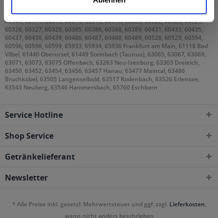
Gebieten geliefert
60308, 60311, 60313, 60314, 60316, 60318, 60320, 60322, 60323, 60325,
60326, 60327, 60329, 60385, 60386, 60388, 60389, 60431, 60433, 60435,
60437, 60438, 60439, 60486, 60487, 60488, 60489, 60528, 60529, 60594,
60596, 60598, 60599, 65933, 65934, 65936 Frankfurt am Main, 61118 Bad
Vilbel, 61440 Oberursel, 61449 Steinbach (Taunus), 63065, 63067, 63069,
63071, 63073, 63075 Offenbach, 63263 Neu-Isenburg, 63303 Dreieich,
63450, 63452, 63454, 63456, 63457 Hanau, 63477 Maintal, 63486
Bruchköbel, 63505 Langenselbold, 63517 Rodenbach, 63526 Erlensee,
63543 Neuberg, 63546 Hammersbach, 65760 Eschborn
Service Hotline
Shop Service
Getränkelieferant
Newsletter
* Alle Preise inkl. gesetzl. Mehrwertsteuer und ggf. zzgl.
Lieferkosten
,
wenn nicht anders beschrieben