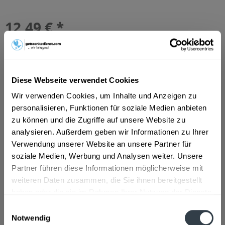
12,49 € *
Inhalt:
3.96 Liter (3,15 € * / 1 Liter)
inkl. MwSt.
ggf. zzgl. Erschwerniszuschlag
Vorrätig
MEHRWEG
Diese Webseite verwendet Cookies
+2,46 € Pfand
Wir verwenden Cookies, um Inhalte und Anzeigen zu
In den
Warenkorb
personalisieren, Funktionen für soziale Medien anbieten
zu können und die Zugriffe auf unsere Website zu
Hinzugefügt
analysieren. Außerdem geben wir Informationen zu Ihrer
Artikel-Nr.:
15600
Verwendung unserer Website an unsere Partner für
soziale Medien, Werbung und Analysen weiter. Unsere
Beschreibung
Partner führen diese Informationen möglicherweise mit
weiteren Daten zusammen, die Sie ihnen bereitgestellt
DE-ÖKO-012
mehr
haben oder die sie im Rahmen Ihrer Nutzung der Dienste
gesammelt haben.
Zutaten und Allergene
Einwilligungsauswahl
Notwendig
Wasser, Zucker, Zitronen, Orangen, und Acerolasaft aus