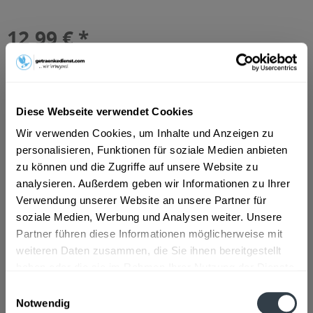
12,99 € *
Inhalt:
12 Liter (1,08 € * / 1 Liter)
inkl. MwSt.
ggf. zzgl. Erschwerniszuschlag
Vorrätig
MEHRWEG
Diese Webseite verwendet Cookies
+3,30 € Pfand
Wir verwenden Cookies, um Inhalte und Anzeigen zu
In den
Warenkorb
personalisieren, Funktionen für soziale Medien anbieten
zu können und die Zugriffe auf unsere Website zu
Hinzugefügt
analysieren. Außerdem geben wir Informationen zu Ihrer
Artikel-Nr.:
15514
Verwendung unserer Website an unsere Partner für
soziale Medien, Werbung und Analysen weiter. Unsere
Beschreibung
Partner führen diese Informationen möglicherweise mit
weiteren Daten zusammen, die Sie ihnen bereitgestellt
mehr
haben oder die sie im Rahmen Ihrer Nutzung der Dienste
gesammelt haben.
Zutaten und Allergene
Einwilligungsauswahl
Notwendig
Natürliches Mineralwasser, Kohlensäure, Fructosesirup,