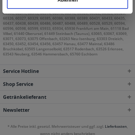
geliefert
60308, 60311, 60313, 60314, 60316, 60318, 60320, 60322, 60323, 60325,
60326, 60327, 60329, 60385, 60386, 60388, 60389, 60431, 60433, 60435,
60437, 60438, 60439, 60486, 60487, 60488, 60489, 60528, 60529, 60594,
60596, 60598, 60599, 65933, 65934, 65936 Frankfurt am Main, 61118 Bad
Vilbel, 61440 Oberursel, 61449 Steinbach (Taunus), 63065, 63067, 63069,
63071, 63073, 63075 Offenbach, 63263 Neu-Isenburg, 63303 Dreieich,
63450, 63452, 63454, 63456, 63457 Hanau, 63477 Maintal, 63486
Bruchköbel, 63505 Langenselbold, 63517 Rodenbach, 63526 Erlensee,
63543 Neuberg, 63546 Hammersbach, 65760 Eschborn
Service Hotline
Shop Service
Getränkelieferant
Newsletter
* Alle Preise inkl. gesetzl. Mehrwertsteuer und ggf. zzgl.
Lieferkosten
,
wenn nicht anders beschrieben