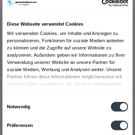
9,70 € *
Inhalt:
12 Liter (0,81 € * / 1 Liter)
Diese Webseite verwendet Cookies
inkl. MwSt.
ggf. zzgl. Erschwerniszuschlag
Wir verwenden Cookies, um Inhalte und Anzeigen zu
Vorrätig
personalisieren, Funktionen für soziale Medien anbieten
MEHRWEG
zu können und die Zugriffe auf unsere Website zu
+3,30 € Pfand
analysieren. Außerdem geben wir Informationen zu Ihrer
Verwendung unserer Website an unsere Partner für
In den
Warenkorb
soziale Medien, Werbung und Analysen weiter. Unsere
Hinzugefügt
Partner führen diese Informationen möglicherweise mit
weiteren Daten zusammen, die Sie ihnen bereitgestellt
Artikel-Nr.:
32126
haben oder die sie im Rahmen Ihrer Nutzung der Dienste
gesammelt haben.
Beschreibung
Einwilligungsauswahl
Notwendig
mehr
Datenschutzbestimmungen
Zutaten und Allergene
Präferenzen
Mineralwasser mit Kohlensäure
mehr