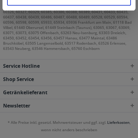
60308, 60311, 60313, 60314, 60316, 60318, 60320, 60322, 60323, 60325,
60326, 60327, 60329, 60385, 60386, 60388, 60389, 60431, 60433, 60435,
60437, 60438, 60439, 60486, 60487, 60488, 60489, 60528, 60529, 60594,
60596, 60598, 60599, 65933, 65934, 65936 Frankfurt am Main, 61118 Bad
Vilbel, 61440 Oberursel, 61449 Steinbach (Taunus), 63065, 63067, 63069,
63071, 63073, 63075 Offenbach, 63263 Neu-Isenburg, 63303 Dreieich,
63450, 63452, 63454, 63456, 63457 Hanau, 63477 Maintal, 63486
Bruchköbel, 63505 Langenselbold, 63517 Rodenbach, 63526 Erlensee,
63543 Neuberg, 63546 Hammersbach, 65760 Eschborn
Service Hotline
Shop Service
Getränkelieferant
Newsletter
* Alle Preise inkl. gesetzl. Mehrwertsteuer und ggf. zzgl.
Lieferkosten
,
wenn nicht anders beschrieben