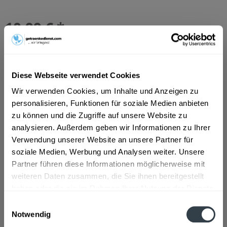
10,99 € *
Inhalt:
6 Liter (1,83 € * / 1 Liter)
inkl. MwSt.
ggf. zzgl. Erschwerniszuschlag
Vorrätig
MEHRWEG
Diese Webseite verwendet Cookies
+2,40 € Pfand
Wir verwenden Cookies, um Inhalte und Anzeigen zu
personalisieren, Funktionen für soziale Medien anbieten
In den
Warenkorb
zu können und die Zugriffe auf unsere Website zu
Hinzugefügt
analysieren. Außerdem geben wir Informationen zu Ihrer
Verwendung unserer Website an unsere Partner für
Artikel-Nr.:
10347
soziale Medien, Werbung und Analysen weiter. Unsere
Partner führen diese Informationen möglicherweise mit
Beschreibung
weiteren Daten zusammen, die Sie ihnen bereitgestellt
So beschreibt der Hersteller sein Produkt: "S. Pellegrino
haben oder die sie im Rahmen Ihrer Nutzung der Dienste
hat eine starke und...
mehr
gesammelt haben.
Einwilligungsauswahl
Notwendig
Zutaten und Allergene
Datenschutzbestimmungen