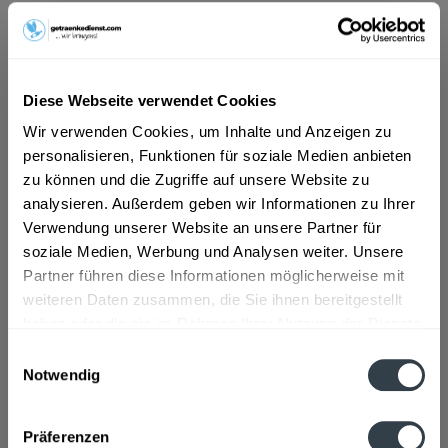
16,99 € *
Inhalt:
10 Liter (1,70 € * / 1 Liter)
inkl. MwSt.
ggf. zzgl. Erschwerniszuschlag
Diese Webseite verwendet Cookies
Vorrätig
Wir verwenden Cookies, um Inhalte und Anzeigen zu
MEHRWEG
personalisieren, Funktionen für soziale Medien anbieten
+4,50 € Pfand
zu können und die Zugriffe auf unsere Website zu
analysieren. Außerdem geben wir Informationen zu Ihrer
In den
Warenkorb
Verwendung unserer Website an unsere Partner für
Hinzugefügt
soziale Medien, Werbung und Analysen weiter. Unsere
Partner führen diese Informationen möglicherweise mit
Artikel-Nr.:
32608
weiteren Daten zusammen, die Sie ihnen bereitgestellt
haben oder die sie im Rahmen Ihrer Nutzung der Dienste
Beschreibung
gesammelt haben.
Einwilligungsauswahl
mehr
Notwendig
Datenschutzbestimmungen
Zutaten und Allergene
Präferenzen
Mineralwasser ohne Kohlensäure
mehr