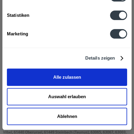
Hersteller
Statistiken
Nestlé Deutschland AG, Lyoner Straße 23 , D-60528
Frankfurt / Main, Tel.: +49 (0) 69 / 66 71 0
mehr
Marketing
Ähnliche Artikel
Kunden kauften auch
Details zeigen
Kunden haben sich ebenfalls angesehen
Alle zulassen
San Pellegrino Acqua Panna 20 x 0,5l wird in den
folgenden Regionen, Städten, Orten und Postleitzahl-
Auswahl erlauben
Gebieten geliefert
60308, 60311, 60313, 60314, 60316, 60318, 60320, 60322, 60323, 60325,
Ablehnen
60326, 60327, 60329, 60385, 60386, 60388, 60389, 60431, 60433, 60435,
60437, 60438, 60439, 60486, 60487, 60488, 60489, 60528, 60529, 60594,
60596, 60598, 60599, 65933, 65934, 65936 Frankfurt am Main, 61118 Bad
Vilbel, 61440 Oberursel, 61449 Steinbach (Taunus), 63065, 63067, 63069,