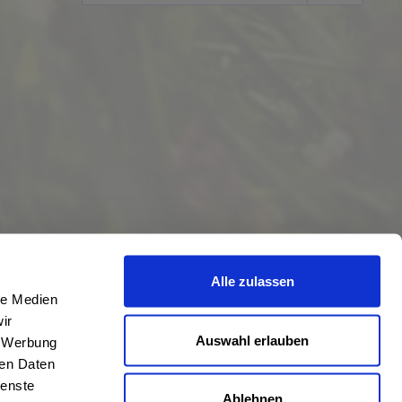
Alle zulassen
le Medien
ir
Auswahl erlauben
, Werbung
ren Daten
ienste
Ablehnen