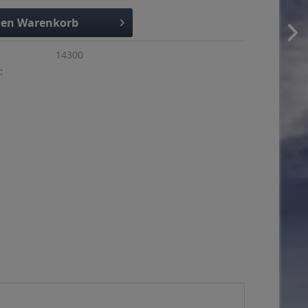
den
Warenkorb
14300
: