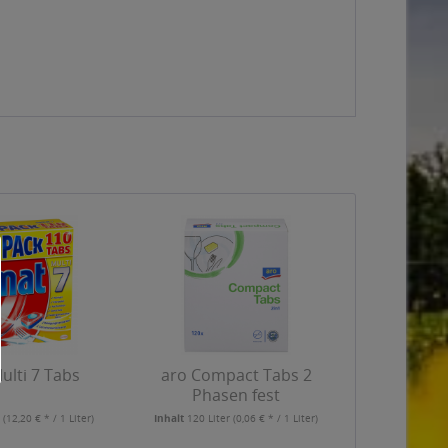
lti 7 Tabs
aro Compact Tabs 2
Phasen fest
r
(12,20 € * / 1 Liter)
Inhalt
120 Liter
(0,06 € * / 1 Liter)