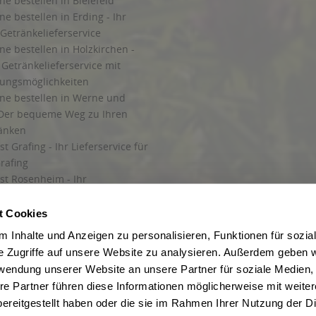
ne bestellen in Bielefeld
ne bestellen in Erding - Ihr
Getränkelieferservice
ne bestellen in Holzkirchen -
Getränkelieferservice mit
lungsmöglichkeiten
ine bestellen in Werne und
Der bequeme Weg zu Ihren
ränken
t Grafing - Ihr Lieferservice für
rafing
st Rosenheim - Ihr
r Getränkeservice in Rosenheim
ng
t Cookies
rung in Starnberg
 Inhalte und Anzeigen zu personalisieren, Funktionen für sozia
e Zugriffe auf unsere Website zu analysieren. Außerdem geben w
 für Getränke
rwendung unserer Website an unsere Partner für soziale Medien
etränke
re Partner führen diese Informationen möglicherweise mit weite
ereitgestellt haben oder die sie im Rahmen Ihrer Nutzung der D