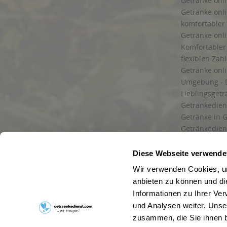
Getränke onli
Getränke onli
komfortabler 
Getränke onli
Komfortabler 
flexiblen Zah
Getränke onl
Umgebung - 
Lieblingsget
Getränkediens
Getränke in G
Getränkedien
zuverlässige
und Umgebu
Diese Webseite verwende
Getränkeliefe
Wir verwenden Cookies, um
Liefergebiet
anbieten zu können und di
Lieferservice
Informationen zu Ihrer Ve
Wir liefern G
und Analysen weiter. Unse
Kontakt
zusammen, die Sie ihnen b
Newsletter