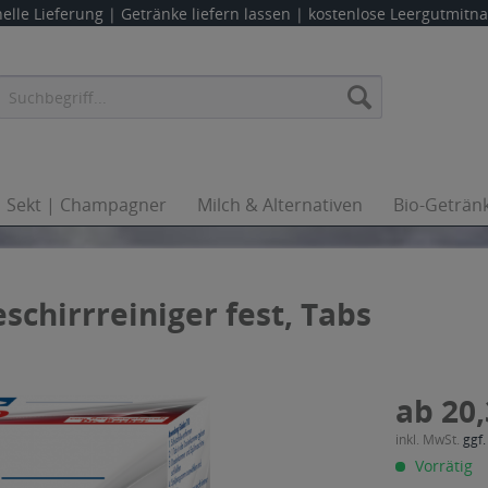
elle Lieferung |
Getränke liefern lassen
| kostenlose Leergutmit
Sekt | Champagner
Milch & Alternativen
Bio-Geträn
schirrreiniger fest, Tabs
ab 20,
inkl. MwSt.
ggf.
Vorrätig