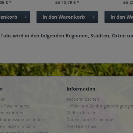
59 € *
ab 15,79 € *
ab 2
enkorb
In den
Warenkorb
In den
Wa
, Tabs wird in den folgenden Regionen, Städten, Orten un
ce
Information
hen
Account löschen
ur Flaschenpost
Liefer- und Zahlungsbedingunge
irmenkunden
Widerrufsrecht
 Kommission bestellen
Datenschutz Drink now
ern lassen in Solln
AGB Drink now