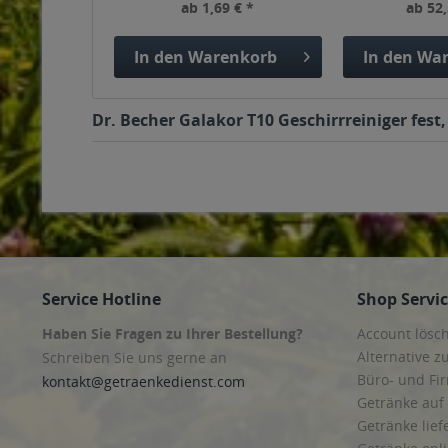
ab 1,69 € *
ab 52,
In den
Warenkorb
In den
War
Dr. Becher Galakor T10 Geschirrreiniger fest
Service Hotline
Shop Servi
Haben Sie Fragen zu Ihrer Bestellung?
Account lösc
Alternative z
Schreiben Sie uns gerne an
Büro- und F
kontakt@getraenkedienst.com
Getränke auf
Getränke lief