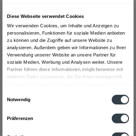
ab 5,69 € *
Diese Webseite verwendet Cookies
Inhalt:
9 Liter (0,63 € * / 1 Liter)
Wir verwenden Cookies, um Inhalte und Anzeigen zu
inkl. MwSt.
ggf. zzgl. Erschwerniszuschlag
personalisieren, Funktionen für soziale Medien anbieten
Vorrätig
zu können und die Zugriffe auf unsere Website zu
MEHRWEG
analysieren. Außerdem geben wir Informationen zu Ihrer
+3,93 € Pfand
Verwendung unserer Website an unsere Partner für
soziale Medien, Werbung und Analysen weiter. Unsere
In den
Warenkorb
Partner führen diese Informationen möglicherweise mit
weiteren Daten zusammen, die Sie ihnen bereitgestellt
Artikel-Nr.:
34911
haben oder die sie im Rahmen Ihrer Nutzung der Dienste
Verfügbar in:
gesammelt haben.
Einwilligungsauswahl
Notwendig
Datenschutzbestimmungen
Beschreibung
mehr
Präferenzen
Zutaten und Allergene