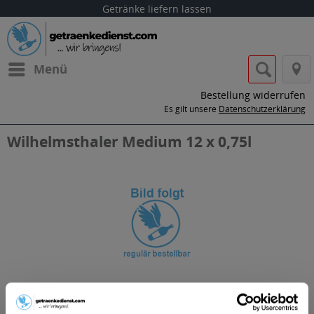
Getränke liefern lassen
Menü
Bestellung widerrufen
Es gilt unsere
Datenschutzerklärung
Wilhelmsthaler Medium 12 x 0,75l