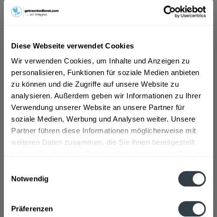
Die Geschichte von Aqua Monaco: Das Schwanen-
Mineralwasser der Münchner Schotterebene Die
Geschichte von Aqua Monaco begann 2008 in einem
Biergarten, sie wollten echtes Münchner Wasser
Diese Webseite verwendet Cookies
herstellen. Das Wasser von Aqua Monaco stammt aus
der Münchner Schotterebene. Die erste Abfüllung des
Wir verwenden Cookies, um Inhalte und Anzeigen zu
Wassers war im Jahr 2011. Zunächst gab es nur
personalisieren, Funktionen für soziale Medien anbieten
Mineralwasser, doch nur ein paar Jahre später wurden
zu können und die Zugriffe auf unsere Website zu
auch Mixgetränke in das Sortiment aufgenommen.
analysieren. Außerdem geben wir Informationen zu Ihrer
Mittlerweile gibt es die Getränke nicht nur mehr in
Verwendung unserer Website an unsere Partner für
München, sondern auch in anderen deutschen
soziale Medien, Werbung und Analysen weiter. Unsere
Großstädten.
>>>mehr
Partner führen diese Informationen möglicherweise mit
weiteren Daten zusammen, die Sie ihnen bereitgestellt
haben oder die sie im Rahmen Ihrer Nutzung der Dienste
gesammelt haben.
Einwilligungsauswahl
Notwendig
Datenschutzbestimmungen
Zudem wird seit einiger Zeit auch schon in das
nahliegende Ausland exportiert.
Präferenzen