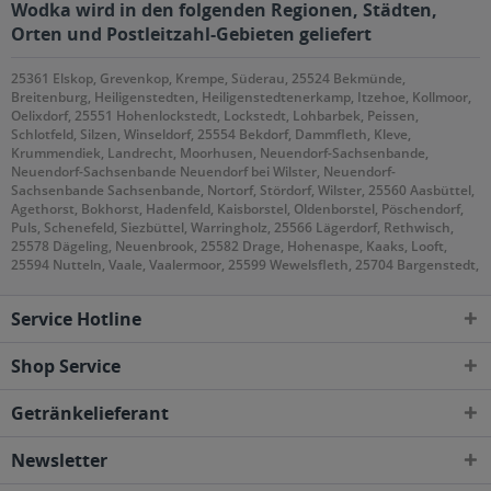
Wodka wird in den folgenden Regionen, Städten,
Orten und Postleitzahl-Gebieten geliefert
25361 Elskop, Grevenkop, Krempe, Süderau, 25524 Bekmünde,
Breitenburg, Heiligenstedten, Heiligenstedtenerkamp, Itzehoe, Kollmoor,
Oelixdorf, 25551 Hohenlockstedt, Lockstedt, Lohbarbek, Peissen,
Schlotfeld, Silzen, Winseldorf, 25554 Bekdorf, Dammfleth, Kleve,
Krummendiek, Landrecht, Moorhusen, Neuendorf-Sachsenbande,
Neuendorf-Sachsenbande Neuendorf bei Wilster, Neuendorf-
Sachsenbande Sachsenbande, Nortorf, Stördorf, Wilster, 25560 Aasbüttel,
Agethorst, Bokhorst, Hadenfeld, Kaisborstel, Oldenborstel, Pöschendorf,
Puls, Schenefeld, Siezbüttel, Warringholz, 25566 Lägerdorf, Rethwisch,
25578 Dägeling, Neuenbrook, 25582 Drage, Hohenaspe, Kaaks, Looft,
25594 Nutteln, Vaale, Vaalermoor, 25599 Wewelsfleth, 25704 Bargenstedt,
Elpersbüttel, Epenwöhrden, Meldorf, Nindorf, Nordermeldorf, Wolmersdorf,
25761 Büsum, Büsumer Deichhausen, Hedwigenkoog, Oesterdeichstrich,
Service Hotline
Warwerort, Westerdeichstrich, 25797 Wöhrden
Shop Service
Getränkelieferant
Newsletter