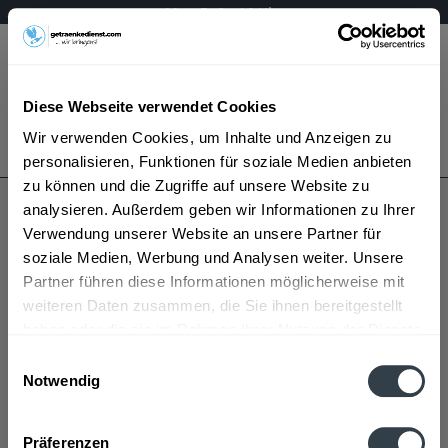
Mo - Fr 8 - 16 Uhr
Menü
Diese Webseite verwendet Cookies
Bestellung widerrufen
Wir verwenden Cookies, um Inhalte und Anzeigen zu
Es gilt unsere
Datenschutzerklärung
personalisieren, Funktionen für soziale Medien anbieten
zu können und die Zugriffe auf unsere Website zu
analysieren. Außerdem geben wir Informationen zu Ihrer
Merkzettel
Verwendung unserer Website an unsere Partner für
soziale Medien, Werbung und Analysen weiter. Unsere
Speichern Sie hier Ihre persönlichen Favoriten - bis Sie das
Partner führen diese Informationen möglicherweise mit
nächste Mal bei uns sind.
weiteren Daten zusammen, die Sie ihnen bereitgestellt
haben oder die sie im Rahmen Ihrer Nutzung der Dienste
Einfach den gewünschten Artikel auf die Merkliste setzen und
gesammelt haben.
Einwilligungsauswahl
www.getraenkedienst.com/getraenkehintz speichert für Sie
Notwendig
automatisch Ihre persönliche Merkliste. So können Sie
Datenschutzbestimmungen
bequem bei einem späteren Besuch Ihre vorgemerkten Artikel
wieder abrufen.
Präferenzen