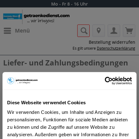
Mo - Fr 8 - 16 Uhr
Menü
Bestellung widerrufen
Es gilt unsere
Datenschutzerklärung
Liefer- und Zahlungsbedingungen
Bis 12:00 Uhr bestellt - dann ist eine Lieferung in der Regel am
nächsten Liefertag möglich.
Die angegebenen Preise verstehen sich inkl. Mehrwertsteuer.
Für die Getränke-Lieferung berechnen wir 12 Euro pro
Diese Webseite verwendet Cookies
Lieferung.
Wir verwenden Cookies, um Inhalte und Anzeigen zu
personalisieren, Funktionen für soziale Medien anbieten
Liefergebiet:
25524 Itzehoe
zu können und die Zugriffe auf unsere Website zu
analysieren. Außerdem geben wir Informationen zu Ihrer
Bezahlmöglichkeiten und Pfandgutschrift: