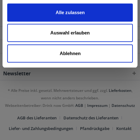
die Ware erst nach erfolgter Altersprüfung und nur an den
Besteller persönlich.
Alle zulassen
Service Hotline
Auswahl erlauben
Shop Service
Ablehnen
Getränkelieferant
Newsletter
* Alle Preise inkl. gesetzl. Mehrwertsteuer und ggf. zzgl.
Lieferkosten
,
wenn nicht anders beschrieben.
Webseitenbetreiber: Drink now GmbH:
AGB
|
Impressum
|
Datenschutz
AGB des Lieferanten
Datenschutz des Lieferanten
Liefer- und Zahlungsbedingungen
Pfandrückgabe
Kontakt