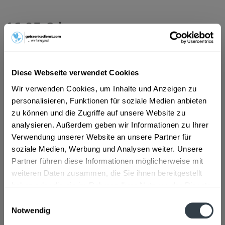
16,95 € *
Inhalt:
3.96 Liter (4,28 € * / 1 Liter)
inkl. MwSt.
zzgl. Lieferkosten
Vorrätig
MEHRWEG
Diese Webseite verwendet Cookies
+2,46 € Pfand
Wir verwenden Cookies, um Inhalte und Anzeigen zu
personalisieren, Funktionen für soziale Medien anbieten
In den
Warenkorb
zu können und die Zugriffe auf unsere Website zu
analysieren. Außerdem geben wir Informationen zu Ihrer
Hinzugefügt
Verwendung unserer Website an unsere Partner für
Artikel-Nr.:
36169
soziale Medien, Werbung und Analysen weiter. Unsere
Partner führen diese Informationen möglicherweise mit
Beschreibung
weiteren Daten zusammen, die Sie ihnen bereitgestellt
DE-ÖKO-012
mehr
haben oder die sie im Rahmen Ihrer Nutzung der Dienste
gesammelt haben.
Einwilligungsauswahl
Zutaten und Allergene
Notwendig
Wasser, Zucker, Zitronensaft (2,4%) aus
Datenschutzbestimmungen