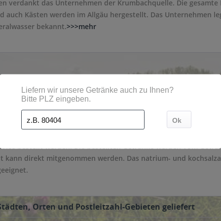
n verdankt das Unternehmen der Krumbachquelle. Die gesamte P
nd auch Kästen werden im Allgäu hergestellt. Das Unternehmen le
neralwasser bekannt.
>>>mehr
hältlich. Die Flaschen sind aus Glas oder PET, die Größe variiert 
ice bestellt werden. Die bestellten Getränke werden vom Getränk
t kann direkt mitgenommen werden. Das natrium- und kochsalza
eeignet.
ädten, Orten und Postleitzahl-Gebieten geliefert