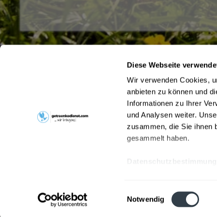
Diese Webseite verwende
Service Hotline
Shop Servi
Wir verwenden Cookies, um
Haben Sie Fragen zu Ihrer Bestellung?
Büro- und F
anbieten zu können und di
Hinweise zu
Rufen Sie uns gerne unter
04821/800800
an
Informationen zu Ihrer Ve
Liefer- und 
oder schreiben Sie uns an
und Analysen weiter. Unse
Pfandrückga
bestellung@getraenkehintz.de
zusammen, die Sie ihnen b
Kontakt
gesammelt haben.
Datenschutzbestimmung
* Alle Preis
Einwilligungsauswahl
Notwendig