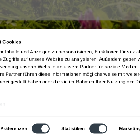
t Cookies
ce
Getränkelieferant
 Inhalte und Anzeigen zu personalisieren, Funktionen für sozia
irmenkunden
AGB des Lieferanten
e Zugriffe auf unsere Website zu analysieren. Außerdem geben w
m Jugendschutz
Datenschutz des Lieferanten
rwendung unserer Website an unsere Partner für soziale Medien
Zahlungsbedingungen
Kontaktdaten des Lieferanten
re Partner führen diese Informationen möglicherweise mit weite
be
Widerrufsbelehrung des Liefera
ereitgestellt haben oder die sie im Rahmen Ihrer Nutzung der D
en
e inkl. gesetzl. Mehrwertsteuer und ggf. zzgl.
Lieferkosten
, wenn nicht anders 
Webseitenbetreiber: Drink now GmbH:
AGB
|
Impressum
|
Datenschutz
Präferenzen
Statistiken
Marketin