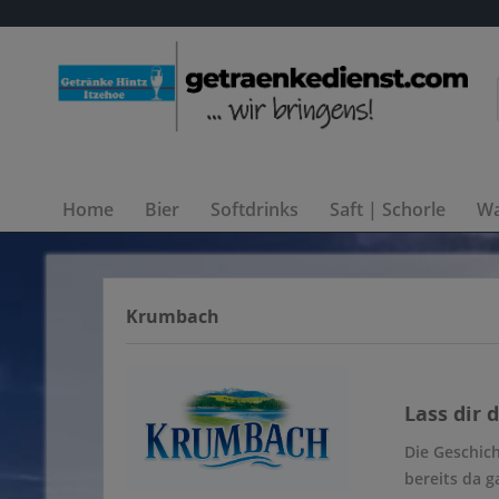
Home
Bier
Softdrinks
Saft | Schorle
Wa
Krumbach
Lass dir 
Die Geschic
bereits da g