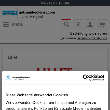
Mo - Fr 8 - 16 Uhr
Menü
Bestellung widerrufen
Es gilt unsere
Datenschutzerklärung
Lillet
Diese Webseite verwendet Cookies
Lass dir die Getränke von Lillet nach
Hause oder ins Büro liefern.
Wir verwenden Cookies, um Inhalte und Anzeigen zu
personalisieren, Funktionen für soziale Medien anbieten