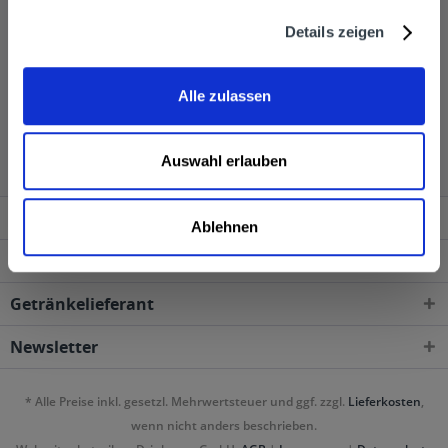
Getränke werden dann direkt vom Getränkelieferservice
Details zeigen
geliefert.
Alle zulassen
Lillet wird in den folgenden Regionen, Städten, Orten
und Postleitzahl-Gebieten geliefert
Auswahl erlauben
Service Hotline
Ablehnen
Shop Service
Getränkelieferant
Newsletter
* Alle Preise inkl. gesetzl. Mehrwertsteuer und ggf. zzgl.
Lieferkosten
,
wenn nicht anders beschrieben.