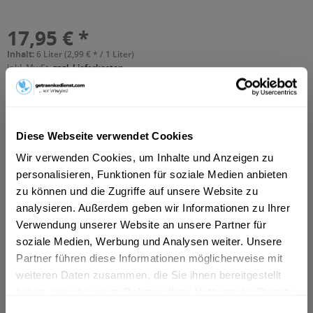
17,95 € *
Inhalt:
6 Liter (2,99 € * / 1 Liter)
inkl. MwSt.
zzgl. Lieferkosten
Vorrätig
MEHRWEG
+2,40 € Pfand
Diese Webseite verwendet Cookies
In den
Warenkorb
Wir verwenden Cookies, um Inhalte und Anzeigen zu
personalisieren, Funktionen für soziale Medien anbieten
Hinzugefügt
zu können und die Zugriffe auf unsere Website zu
Artikel-Nr.:
10142
analysieren. Außerdem geben wir Informationen zu Ihrer
Verwendung unserer Website an unsere Partner für
Beschreibung
soziale Medien, Werbung und Analysen weiter. Unsere
"Vom medizinischen Trunk zum König der Filler. Heiß,
Partner führen diese Informationen möglicherweise mit
feucht und voller Mücken: Die Gentlemen...
mehr
weiteren Daten zusammen, die Sie ihnen bereitgestellt
haben oder die sie im Rahmen Ihrer Nutzung der Dienste
Zutaten und Allergene
gesammelt haben.