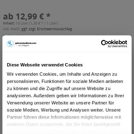
ab 12,99 € *
Inhalt:
10 Liter (1,30 € * / 1 Liter)
inkl. MwSt.
ggf. zzgl. Erschwerniszuschlag
Vorrätig
MEHRWEG
+4,50 € Pfand
Diese Webseite verwendet Cookies
In den
Warenkorb
Wir verwenden Cookies, um Inhalte und Anzeigen zu
personalisieren, Funktionen für soziale Medien anbieten
Artikel-Nr.:
11489
zu können und die Zugriffe auf unsere Website zu
Verfügbar in:
Berlin
,
München
,
Frankfurt am Main
,
Frankfurt am Main
,
analysieren. Außerdem geben wir Informationen zu Ihrer
Bielefeld
,
Wiesbaden
,
Mainz
,
Erfurt
,
Hamm
,
Hanau
,
Lünen
,
Verwendung unserer Website an unsere Partner für
Minden
,
Detmold
,
Celle
,
Herford
,
Weimar
,
Rosenheim
,
Garbsen
,
soziale Medien, Werbung und Analysen weiter. Unsere
Unna
,
Bad Salzuflen
Partner führen diese Informationen möglicherweise mit
weiteren Daten zusammen, die Sie ihnen bereitgestellt
Beschreibung
haben oder die sie im Rahmen Ihrer Nutzung der Dienste