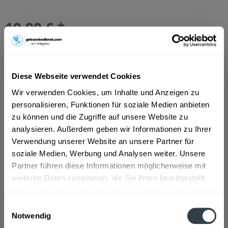
19,99 € *
Inhalt:
10 Liter (2,00 € * / 1 Liter)
inkl. MwSt.
ggf. zzgl. Erschwerniszuschlag
Vorrätig
MEHRWEG
Diese Webseite verwendet Cookies
+4,50 € Pfand
Wir verwenden Cookies, um Inhalte und Anzeigen zu
personalisieren, Funktionen für soziale Medien anbieten
In den
Warenkorb
zu können und die Zugriffe auf unsere Website zu
Hinzugefügt
analysieren. Außerdem geben wir Informationen zu Ihrer
Verwendung unserer Website an unsere Partner für
Artikel-Nr.:
11489
soziale Medien, Werbung und Analysen weiter. Unsere
Partner führen diese Informationen möglicherweise mit
Beschreibung
weiteren Daten zusammen, die Sie ihnen bereitgestellt
"Der jahrhundertealten Brautradition von Mönchshof und
haben oder die sie im Rahmen Ihrer Nutzung der Dienste
der Liebe zum ursprünglichen Bierbrauen...
mehr
gesammelt haben.
Einwilligungsauswahl
Notwendig
Zutaten und Allergene
Datenschutzbestimmungen