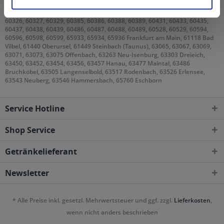
60308, 60311, 60313, 60314, 60316, 60318, 60320, 60322, 60323, 60325,
60326, 60327, 60329, 60385, 60386, 60388, 60389, 60431, 60433, 60435,
60437, 60438, 60439, 60486, 60487, 60488, 60489, 60528, 60529, 60594,
60596, 60598, 60599, 65933, 65934, 65936 Frankfurt am Main, 61118 Bad
Vilbel, 61440 Oberursel, 61449 Steinbach (Taunus), 63065, 63067, 63069,
63071, 63073, 63075 Offenbach, 63263 Neu-Isenburg, 63303 Dreieich,
63450, 63452, 63454, 63456, 63457 Hanau, 63477 Maintal, 63486
Bruchköbel, 63505 Langenselbold, 63517 Rodenbach, 63526 Erlensee,
63543 Neuberg, 63546 Hammersbach, 65760 Eschborn
Service Hotline
Shop Service
Getränkelieferant
Newsletter
* Alle Preise inkl. gesetzl. Mehrwertsteuer und ggf. zzgl.
Lieferkosten
,
wenn nicht anders beschrieben