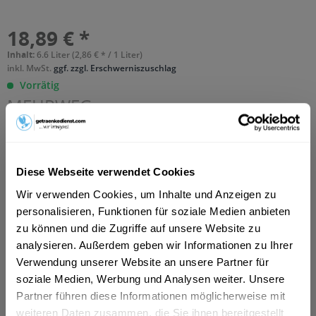
18,89 € *
Inhalt:
6.6 Liter (2,86 € * / 1 Liter)
inkl. MwSt.
ggf. zzgl. Erschwerniszuschlag
Vorrätig
MEHRWEG
+4,50 € Pfand
In den
Warenkorb
Diese Webseite verwendet Cookies
Hinzugefügt
Wir verwenden Cookies, um Inhalte und Anzeigen zu
Artikel-Nr.:
15632
personalisieren, Funktionen für soziale Medien anbieten
zu können und die Zugriffe auf unsere Website zu
Beschreibung
analysieren. Außerdem geben wir Informationen zu Ihrer
mehr
Verwendung unserer Website an unsere Partner für
soziale Medien, Werbung und Analysen weiter. Unsere
Zutaten und Allergene
Partner führen diese Informationen möglicherweise mit
Flensburger Pilsener, Wasser, Fructose,
weiteren Daten zusammen, die Sie ihnen bereitgestellt