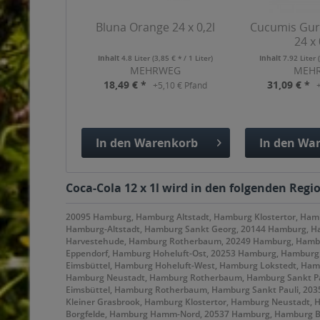
Bluna Orange 24 x 0,2l
Cucumis Gur
24 x 
Inhalt
4.8 Liter
(3,85 € * / 1 Liter)
Inhalt
7.92 Liter
MEHRWEG
MEH
18,49 € *
31,09 € *
+5,10 € Pfand
In den
Warenkorb
In den
War
Hinzugefügt
Hinzuge
Coca-Cola 12 x 1l wird in den folgenden Regi
20095 Hamburg, Hamburg Altstadt, Hamburg Klostertor, Ha
Hamburg-Altstadt, Hamburg Sankt Georg, 20144 Hamburg, H
Harvestehude, Hamburg Rotherbaum, 20249 Hamburg, Hambu
Eppendorf, Hamburg Hoheluft-Ost, 20253 Hamburg, Hamburg
Eimsbüttel, Hamburg Hoheluft-West, Hamburg Lokstedt, Ham
Hamburg Neustadt, Hamburg Rotherbaum, Hamburg Sankt Pau
Eimsbüttel, Hamburg Rotherbaum, Hamburg Sankt Pauli, 20
Kleiner Grasbrook, Hamburg Klostertor, Hamburg Neustadt,
Borgfelde, Hamburg Hamm-Nord, 20537 Hamburg, Hamburg 