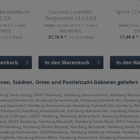
ke-Basilikum
Cucumis Lavendel-
Sprite 12 
0,33l
Bergamotte 24 x 0,33l
(3,93 € * / 1 Liter)
Inhalt
7.92 Liter
(4,77 € * / 1 Liter)
Inhalt
6 Liter
RWEG
MEHRWEG
EI
37,79 € *
17,99 € *
+3,42 € Pfand
+3,42 € Pfand
enkorb
In den
Warenkorb
In den
Wa
fügt
Hinzugefügt
Hinzu
onen, Städten, Orten und Postleitzahl-Gebieten geliefert
mburg Sankt Georg, 20097 Hamburg, Hamburg Hammerbrook, Hamburg Kloste
amburg Eimsbüttel, Hamburg Harvestehude, Hamburg Hoheluft-Ost, Hambur
rg Eppendorf, Hamburg Harvestehude, Hamburg Hoheluft-Ost, Hamburg Win
 Eimsbüttel, Hamburg Harvestehude, Hamburg Hoheluft-Ost, Hamburg Hohel
burg Stellingen, 20257 Hamburg, Hamburg Altona-Nord, Hamburg Eimsbüttel
li, 20355 Hamburg, Hamburg Neustadt, Hamburg Sankt Pauli, 20357 Hambur
359 Hamburg, Hamburg Altona-Altstadt, Hamburg Neustadt, Hamburg Sankt P
 Hamburg Steinwerder, 20459 Hamburg, Hamburg Hamburg-Altstadt, Hamburg
Borgfelde, Hamburg Hamm-Mitte, Hamburg Hamm-Süd, Hamburg Hammerbrook