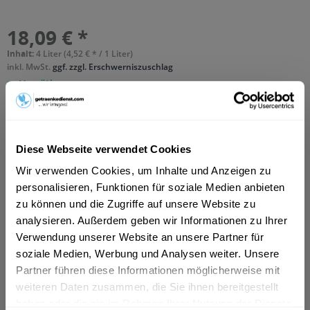
18,09 € *
Inhalt:
4 Liter (4,52 € * / 1 Liter)
inkl. MwSt.
ggf. zzgl. Erschwerniszuschlag
Vorrätig
MEHRWEG
+2,14 € Pfand
In den
Warenkorb
Diese Webseite verwendet Cookies
Wir verwenden Cookies, um Inhalte und Anzeigen zu
Hinzugefügt
personalisieren, Funktionen für soziale Medien anbieten
Artikel-Nr.:
14658
zu können und die Zugriffe auf unsere Website zu
analysieren. Außerdem geben wir Informationen zu Ihrer
Beschreibung
Verwendung unserer Website an unsere Partner für
"Obergärige Bierspezialität, auf Buchenholz gereift.
soziale Medien, Werbung und Analysen weiter. Unsere
Duckstein Original ist eine obergärige...
mehr
Partner führen diese Informationen möglicherweise mit
weiteren Daten zusammen, die Sie ihnen bereitgestellt
Zutaten und Allergene
haben oder die sie im Rahmen Ihrer Nutzung der Dienste