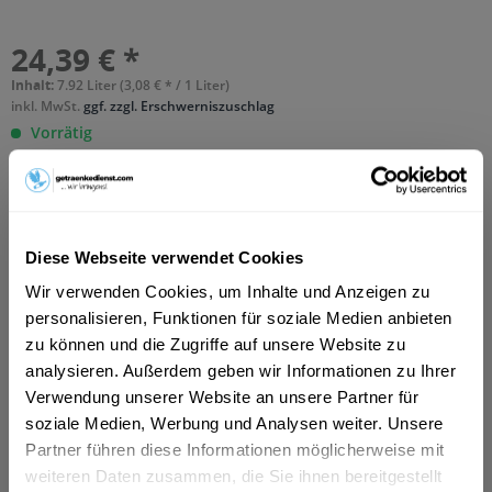
24,39 € *
Inhalt:
7.92 Liter (3,08 € * / 1 Liter)
inkl. MwSt.
ggf. zzgl. Erschwerniszuschlag
Vorrätig
MEHRWEG
+3,42 € Pfand
In den
Warenkorb
Diese Webseite verwendet Cookies
Hinzugefügt
Wir verwenden Cookies, um Inhalte und Anzeigen zu
Artikel-Nr.:
10402
personalisieren, Funktionen für soziale Medien anbieten
zu können und die Zugriffe auf unsere Website zu
Beschreibung
analysieren. Außerdem geben wir Informationen zu Ihrer
So beschreibt der Hersteller sein Produkt: "Bei der
Verwendung unserer Website an unsere Partner für
Entwicklung von Krombacher Radler stand...
mehr
soziale Medien, Werbung und Analysen weiter. Unsere
Partner führen diese Informationen möglicherweise mit
Zutaten und Allergene
weiteren Daten zusammen, die Sie ihnen bereitgestellt