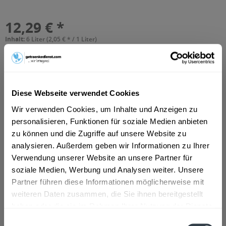
12,29 € *
Inhalt:
6 Liter (2,05 € * / 1 Liter)
inkl. MwSt.
ggf. zzgl. Erschwerniszuschlag
Vorrätig
MEHRWEG
+3,30 € Pfand
Diese Webseite verwendet Cookies
In den
Warenkorb
Wir verwenden Cookies, um Inhalte und Anzeigen zu
personalisieren, Funktionen für soziale Medien anbieten
Hinzugefügt
zu können und die Zugriffe auf unsere Website zu
Artikel-Nr.:
34420
analysieren. Außerdem geben wir Informationen zu Ihrer
Verwendung unserer Website an unsere Partner für
Beschreibung
soziale Medien, Werbung und Analysen weiter. Unsere
mehr
Partner führen diese Informationen möglicherweise mit
weiteren Daten zusammen, die Sie ihnen bereitgestellt
haben oder die sie im Rahmen Ihrer Nutzung der Dienste
Zutaten und Allergene
gesammelt haben.
Einwilligungsauswahl
Natürliches Mineralwasser mit Kohlensäure versetzt.