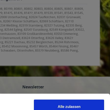
98, 80799, 80801, 80802, 80803, 80804, 80805, 80807, 80809,
79, 81475, 81476, 81477, 81479, 81539, 81541, 81543, 81545,
 82008 Unterhaching, 82024 Taufkirchen, 82031 Grünwald,
, 82067 Kloster Schäftlarn, 82069 Schäftlarn, 82110
2234 Weßling, 82319 Starnberg, 82327 Tutzing, 82335 Berg,
g, 82544 Egling, 82547 Eurasburg, 82549 Königsdorf, 83022,
ntenhausen, 83109 Großkarolinenfeld, 83550 Emmering,
ietramszell, 83624 Otterfing, 83626 Valley, 83627
rg, 85221 Dachau, 85232 Bergkirchen, 85244 Röhrmoos,
g, 85452 Moosinning, 85457 Wörth, 85464 Finsing, 85467
 Schwaben, Ottenhofen, 85579 Neubiberg, 85586 Poing,
, 85625 Baiern, Glonn, 85630 Grasbrunn, 85635
ating, 85659 Forstern, 85661 Forstinning, 85662
8 Garching bei München, 85757 Karlsfeld, 85764
Newsletter
Abonnieren Sie den kostenlosen
getraenkedienst.com-Newsletter und
Alle zulassen
verpassen Sie keine Neuigkeit oder Aktion.