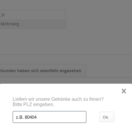
,5l
- Mehrweg
Kunden haben sich ebenfalls angesehen
oberfestbier
Paulaner Oktoberfestbier
Paulaner W