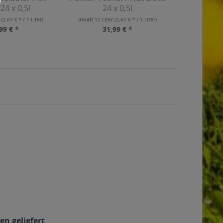
24 x 0,5l
24 x 0,5l
r
(2,67 € * / 1 Liter)
Inhalt
12 Liter
(2,67 € * / 1 Liter)
99 € *
31,99 € *
en geliefert