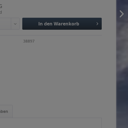
G
nd
In den Warenkorb
38897
aben