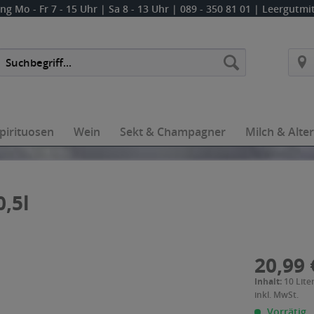
ung
Mo - Fr 7 - 15 Uhr | Sa 8 - 13 Uhr
| 089 - 350 81 01 | Leergutm
pirituosen
Wein
Sekt & Champagner
Milch & Alte
0,5l
20,99 
Inhalt:
10 Liter
inkl. MwSt.
Vorrätig