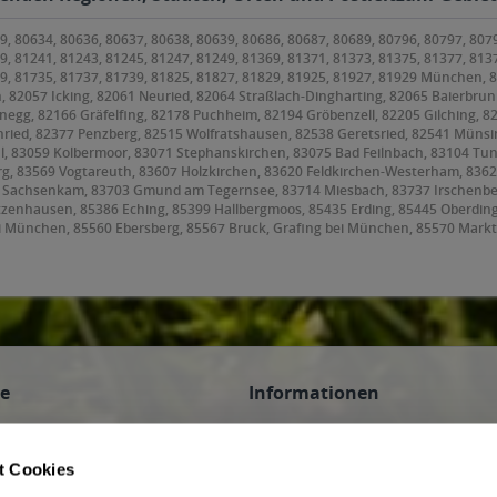
9, 80634, 80636, 80637, 80638, 80639, 80686, 80687, 80689, 80796, 80797, 807
9, 81241, 81243, 81245, 81247, 81249, 81369, 81371, 81373, 81375, 81377, 813
79, 81735, 81737, 81739, 81825, 81827, 81829, 81925, 81927, 81929 München,
, 82057 Icking, 82061 Neuried, 82064 Straßlach-Dingharting, 82065 Baierbrunn
anegg, 82166 Gräfelfing, 82178 Puchheim, 82194 Gröbenzell, 82205 Gilching, 8
ried, 82377 Penzberg, 82515 Wolfratshausen, 82538 Geretsried, 82541 Münsin
l, 83059 Kolbermoor, 83071 Stephanskirchen, 83075 Bad Feilnbach, 83104 Tu
 83569 Vogtareuth, 83607 Holzkirchen, 83620 Feldkirchen-Westerham, 83623 D
9 Sachsenkam, 83703 Gmund am Tegernsee, 83714 Miesbach, 83737 Irschenbe
etzenhausen, 85386 Eching, 85399 Hallbergmoos, 85435 Erding, 85445 Oberdin
i München, 85560 Ebersberg, 85567 Bruck, Grafing bei München, 85570 Markt
orneding, 85609 Aschheim, 85614 Kirchseeon, 85617 Aßling, 85622 Feldkirchen
ing, 85646 Anzing, 85649 Brunnthal, 85652 Pliening, 85653 Aying, 85658 Egm
frammern, 85669 Pastetten, 85716 Unterschleißheim, 85737 Ismaning, 8574
ce
Informationen
n
AGB des Lieferanten
 Veranstaltungen
Datenschutz des Lieferanten
t Cookies
Hinweis zum Jugendschutz