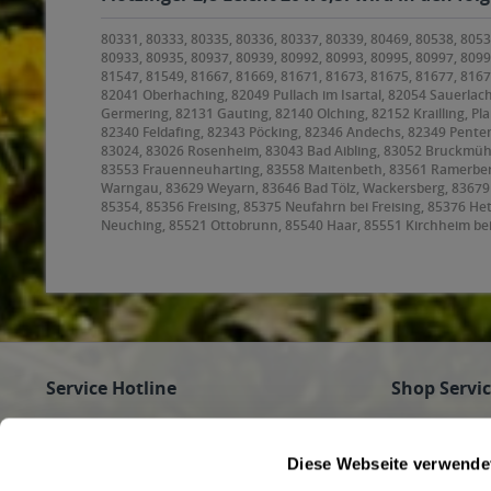
80331, 80333, 80335, 80336, 80337, 80339, 80469, 80538, 8053
80933, 80935, 80937, 80939, 80992, 80993, 80995, 80997, 8099
81547, 81549, 81667, 81669, 81671, 81673, 81675, 81677, 816
82041 Oberhaching, 82049 Pullach im Isartal, 82054 Sauerlach
Germering, 82131 Gauting, 82140 Olching, 82152 Krailling, Pl
82340 Feldafing, 82343 Pöcking, 82346 Andechs, 82349 Penten
83024, 83026 Rosenheim, 83043 Bad Aibling, 83052 Bruckmüh
83553 Frauenneuharting, 83558 Maitenbeth, 83561 Ramerberg,
Warngau, 83629 Weyarn, 83646 Bad Tölz, Wackersberg, 8367
85354, 85356 Freising, 85375 Neufahrn bei Freising, 85376 H
Neuching, 85521 Ottobrunn, 85540 Haar, 85551 Kirchheim be
85591 Vaterstetten, 85598 Baldham, 85599 Parsdorf, 85604 Z
Höhenkirchen-Siegertsbrunn, 85640 Putzbrunn, 85643 Steinhör
Hohenbrunn, 85664 Hohenlinden, 85665 Moosach, 85667 Oberp
Oberschleißheim, 85774 Unterföhring
Service Hotline
Shop Servi
Haben Sie Fragen zu Ihrer Bestellung?
Firmenkunde
Getränke für
Rufen Sie gerne an unter
089/350 81 01
Diese Webseite verwende
Jobs
(Mo - Fr 9 - 16 Uhr) an oder schreiben Sie an