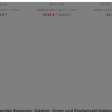
 0,5l
20 x 0,5l
DOSE 
2,20 € * / 1 Liter)
Inhalt
10 Liter
(1,90 € * / 1 Liter)
Inhalt
12 Lite
9 € *
18,99 € *
31,
23,99 € *
olgenden Regionen, Städten, Orten und Postleitzahl-Gebiet