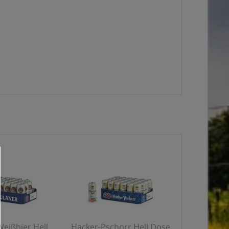
eißbier Hell
Hacker-Pschorr Hell Dose